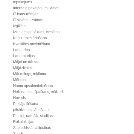
Iepakojums
Interneta pakalpojumi, datori
IT konsultācijas
IT sistēmu izstrāde
Izglītība
Izklaides pasākumi, viesības
Kapu labiekārtošana
Kvalitātes novērtēšana
Labdarība
Laboratorijas
Mājai un dārzam
Mājdzīvnieki
Mārketings, reklāma
Mēbeles
Namu apsaimniekošana
Nekustamais īpašums, mākleri
Novads
Paklāju tīrīšana
pilsētvides plānošana
Pulciņi, radošās studijas
Rekolekcijas
Sabiedriskās attiecības
Sports