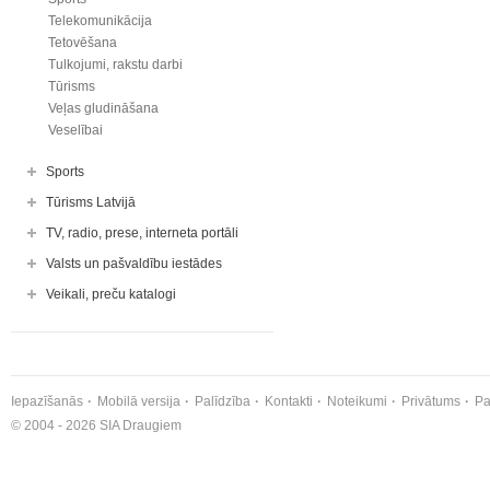
Telekomunikācija
Tetovēšana
Tulkojumi, rakstu darbi
Tūrisms
Veļas gludināšana
Veselībai
Sports
Tūrisms Latvijā
TV, radio, prese, interneta portāli
Valsts un pašvaldību iestādes
Veikali, preču katalogi
Iepazīšanās
Mobilā versija
Palīdzība
Kontakti
Noteikumi
Privātums
Pa
© 2004 - 2026 SIA Draugiem