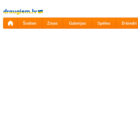
Pāriet
uz
saturu
Šodien
Ziņas
Galerijas
Spēles
D-biedri