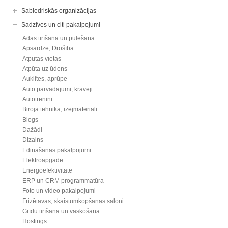
Sabiedriskās organizācijas
Sadzīves un citi pakalpojumi
Ādas tīrīšana un pulēšana
Apsardze, Drošība
Atpūtas vietas
Atpūta uz ūdens
Auklītes, aprūpe
Auto pārvadājumi, krāvēji
Autotreniņi
Biroja tehnika, izejmateriāli
Blogs
Dažādi
Dizains
Ēdināšanas pakalpojumi
Elektroapgāde
Energoefektivitāte
ERP un CRM programmatūra
Foto un video pakalpojumi
Frizētavas, skaistumkopšanas saloni
Grīdu tīrīšana un vaskošana
Hostings