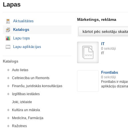
Lapas
Mārketings, reklāma
Aktualitātes
Katalogs
Lapu tops
IT
Lapu aplikācijas
0
sekotāji
IT
Katalogs
Auto lietas
Frontlabs
0
sekotāji
Celtniecība un Remonts
Frontlabs ir māja
Finanšu, juridiskās konsultācijas
aplikāciju dizaina 
Izglītības iestādes
Joki, izklaide
Kultūra un māksla
Medicīna, Farmācija
Ražotnes