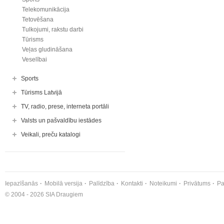
Telekomunikācija
Tetovēšana
Tulkojumi, rakstu darbi
Tūrisms
Veļas gludināšana
Veselībai
Sports
Tūrisms Latvijā
TV, radio, prese, interneta portāli
Valsts un pašvaldību iestādes
Veikali, preču katalogi
Iepazīšanās
Mobilā versija
Palīdzība
Kontakti
Noteikumi
Privātums
Pa
© 2004 - 2026 SIA Draugiem