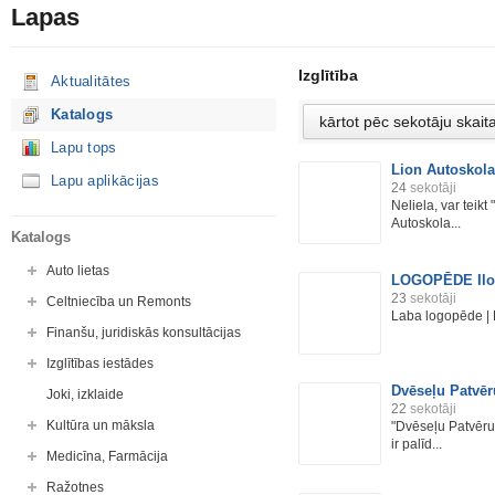
Lapas
Izglītība
Aktualitātes
Katalogs
Lapu tops
Lion Autoskola
Lapu aplikācijas
24
sekotāji
Neliela, var teik
Autoskola...
Katalogs
Auto lietas
LOGOPĒDE Il
23
sekotāji
Celtniecība un Remonts
Laba logopēde | 
Finanšu, juridiskās konsultācijas
Izglītības iestādes
Dvēseļu Patvē
Joki, izklaide
22
sekotāji
Kultūra un māksla
"Dvēseļu Patvērum
ir palīd...
Medicīna, Farmācija
Ražotnes