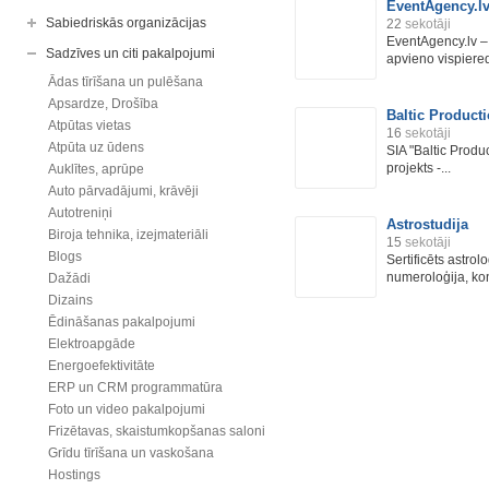
EventAgency.l
Sabiedriskās organizācijas
22
sekotāji
EventAgency.lv –
Sadzīves un citi pakalpojumi
apvieno vispiere
Ādas tīrīšana un pulēšana
Apsardze, Drošība
Baltic Product
Atpūtas vietas
16
sekotāji
Atpūta uz ūdens
SIA "Baltic Produ
projekts -...
Auklītes, aprūpe
Auto pārvadājumi, krāvēji
Autotreniņi
Astrostudija
Biroja tehnika, izejmateriāli
15
sekotāji
Blogs
Sertificēts astrol
numeroloģija, kons
Dažādi
Dizains
Ēdināšanas pakalpojumi
Elektroapgāde
Energoefektivitāte
ERP un CRM programmatūra
Foto un video pakalpojumi
Frizētavas, skaistumkopšanas saloni
Grīdu tīrīšana un vaskošana
Hostings