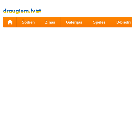
Pāriet
uz
saturu
Šodien
Ziņas
Galerijas
Spēles
D-biedri