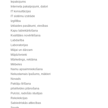
Iepakojums
Interneta pakalpojumi, datori
IT konsultācijas
IT sistēmu izstrāde
Izglītība
Izklaides pasākumi, viesības
Kapu labiekārtošana
Kvalitātes novērtēšana
Labdarība
Laboratorijas
Mājai un dārzam
Mājdzīvnieki
Mārketings, reklāma
Mēbeles
Namu apsaimniekošana
Nekustamais īpašums, mākleri
Novads
Paklāju tīrīšana
pilsētvides plānošana
Pulciņi, radošās studijas
Rekolekcijas
Sabiedriskās attiecības
Sports