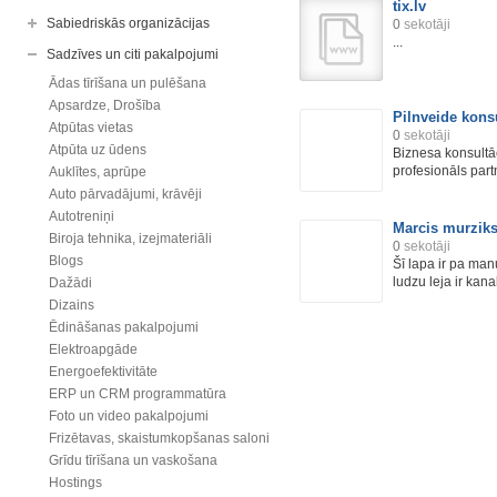
tix.lv
Sabiedriskās organizācijas
0
sekotāji
...
Sadzīves un citi pakalpojumi
Ādas tīrīšana un pulēšana
Apsardze, Drošība
Pilnveide kons
Atpūtas vietas
0
sekotāji
Atpūta uz ūdens
Biznesa konsultā
profesionāls partn
Auklītes, aprūpe
Auto pārvadājumi, krāvēji
Autotreniņi
Marcis murzik
Biroja tehnika, izejmateriāli
0
sekotāji
Blogs
Šī lapa ir pa man
ludzu leja ir kanal
Dažādi
Dizains
Ēdināšanas pakalpojumi
Elektroapgāde
Energoefektivitāte
ERP un CRM programmatūra
Foto un video pakalpojumi
Frizētavas, skaistumkopšanas saloni
Grīdu tīrīšana un vaskošana
Hostings