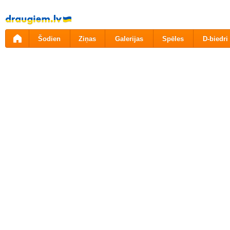
Pāriet
uz
saturu
Šodien
Ziņas
Galerijas
Spēles
D-biedri