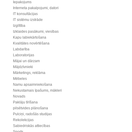
Iepakojums
Interneta pakalpojumi, datori
IT konsultācijas
IT sistēmu izstrāde
Izglītība
Izklaides pasākumi, viesības
Kapu labiekārtošana
Kvalitātes novērtēšana
Labdarība
Laboratorijas
Mājai un dārzam
Mājdzīvnieki
Mārketings, reklāma
Mēbeles
Namu apsaimniekošana
Nekustamais īpašums, mākleri
Novads
Paklāju tīrīšana
pilsētvides plānošana
Pulciņi, radošās studijas
Rekolekcijas
Sabiedriskās attiecības
Sports