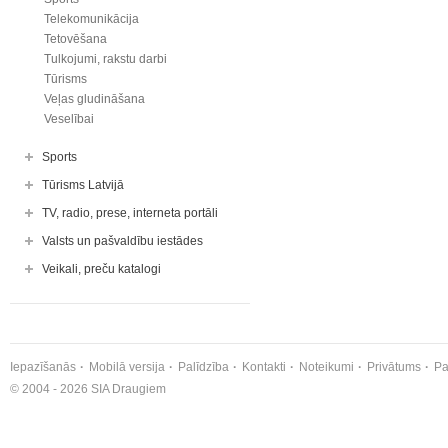
Telekomunikācija
Tetovēšana
Tulkojumi, rakstu darbi
Tūrisms
Veļas gludināšana
Veselībai
Sports
Tūrisms Latvijā
TV, radio, prese, interneta portāli
Valsts un pašvaldību iestādes
Veikali, preču katalogi
Iepazīšanās
Mobilā versija
Palīdzība
Kontakti
Noteikumi
Privātums
Pa
© 2004 - 2026 SIA Draugiem