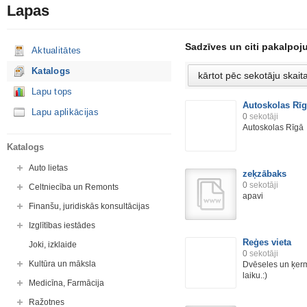
Lapas
Sadzīves un citi pakalpoj
Aktualitātes
Katalogs
Lapu tops
Autoskolas Rī
Lapu aplikācijas
0
sekotāji
Autoskolas Rīgā
Katalogs
Auto lietas
zeķzābaks
0
sekotāji
Celtniecība un Remonts
apavi
Finanšu, juridiskās konsultācijas
Izglītības iestādes
Reģes vieta
Joki, izklaide
0
sekotāji
Kultūra un māksla
Dvēseles un ķerm
laiku.:)
Medicīna, Farmācija
Ražotnes