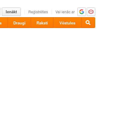
Ienākt
Reģistrēties
Vai ienāc ar
a
Draugi
Raksti
Vēstules