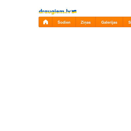
Pāriet
uz
saturu
Šodien
Ziņas
Galerijas
S