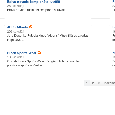
Balvu novada čempionāts futzālā
F
251
sekotāji
2
Balvu novada atklātais čempionāts futzālā
F
JDFS Alberts
F
206
sekotāji
1
Jura Docenko Futbola klubs "Alberts" Mūsu filiāles atrodas
F
Rīgā OSC...
d
Black Sports Wear
7
135
sekotāji
1
Oficiālā Black Sports Wear draugiem.lv lapa, kur tiks
7
publicēts sporta apģērbu p...
с
1
2
3
nākam