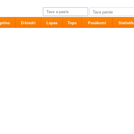
pēles
D-biedri
Lapas
Tops
Pasākumi
Statistik