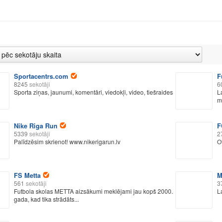
Sportacentrs.com
F
8245
sekotāji
6
Sporta ziņas, jaunumi, komentāri, viedokļi, video, tiešraides
L
mu
Nike Riga Run
F
5339
sekotāji
2
Palīdzēsim skrienot! www.nikerigarun.lv
O
FS Metta
M
561
sekotāji
3
Futbola skolas METTA aizsākumi meklējami jau kopš 2000.
L
gada, kad tika strādāts...