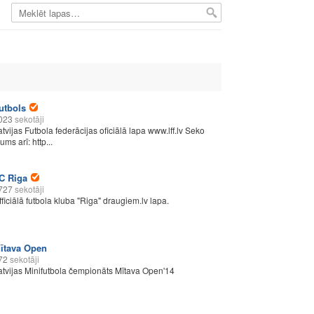
utbols
023
sekotāji
atvijas Futbola federācijas oficiālā lapa www.lff.lv Seko
ms arī: http...
C Riga
727
sekotāji
fficiālā futbola kluba "Riga" draugiem.lv lapa.
ītava Open
72
sekotāji
atvijas Minifutbola čempionāts Mītava Open'14