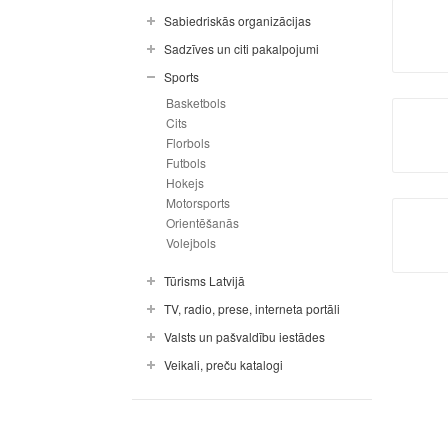
Sabiedriskās organizācijas
Sadzīves un citi pakalpojumi
Sports
Basketbols
Cits
Florbols
Futbols
Hokejs
Motorsports
Orientēšanās
Volejbols
Tūrisms Latvijā
TV, radio, prese, interneta portāli
Valsts un pašvaldību iestādes
Veikali, preču katalogi