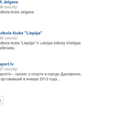
K Jelgava
36
sekotāji
utbola klubs Jelgava
utbola klubs "Liepāja"
93
sekotāji
utbola klubs "Liepāja" ir Latvijas futbola Virslīgas
alībnieks.
sport.lv
37
sekotāji
sport.lv – проект о спорте в городе Даугавпилс,
тартовавший в январе 2013 года...
ā