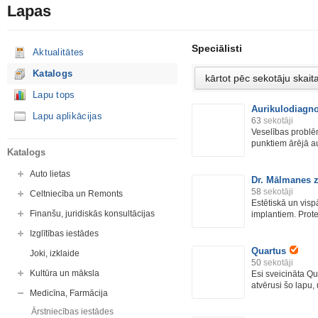
Lapas
Speciālisti
Aktualitātes
Katalogs
Lapu tops
Aurikulodiagno
Lapu aplikācijas
63
sekotāji
Veselības problē
punktiem ārējā aus
Katalogs
Auto lietas
Dr. Mālmanes z
58
sekotāji
Celtniecība un Remonts
Estētiskā un visp
Finanšu, juridiskās konsultācijas
implantiem. Prote
Izglītības iestādes
Quartus
Joki, izklaide
50
sekotāji
Kultūra un māksla
Esi sveicināta Qu
atvērusi šo lapu, 
Medicīna, Farmācija
Ārstniecības iestādes