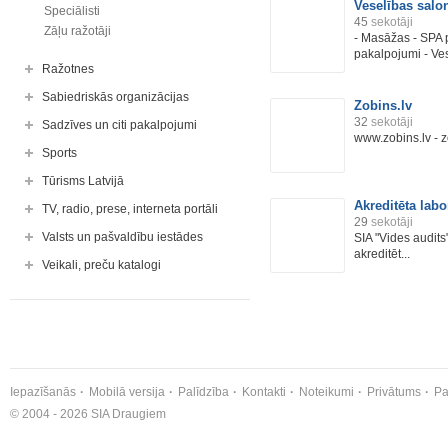
Veselības salo
Speciālisti
45
sekotāji
Zāļu ražotāji
- Masāžas - SPA 
pakalpojumi - Ves
Ražotnes
Sabiedriskās organizācijas
Zobins.lv
32
sekotāji
Sadzīves un citi pakalpojumi
www.zobins.lv - 
Sports
Tūrisms Latvijā
Akreditēta labo
TV, radio, prese, interneta portāli
29
sekotāji
Valsts un pašvaldību iestādes
SIA "Vides audits
akreditēt...
Veikali, preču katalogi
Iepazīšanās
Mobilā versija
Palīdzība
Kontakti
Noteikumi
Privātums
Pa
© 2004 - 2026 SIA Draugiem