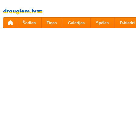
Pāriet
uz
saturu
Šodien
Ziņas
Galerijas
Spēles
D-biedri