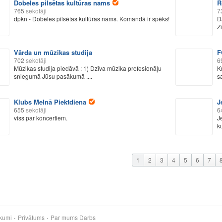
Dobeles pilsētas kultūras nams
R
765
sekotāji
7
dpkn - Dobeles pilsētas kultūras nams. Komandā ir spēks!
D
Z
Vārda un mūzikas studija
F
702
sekotāji
6
Mūzikas studija piedāvā : 1) Dzīva mūzika profesionāļu
K
sniegumā Jūsu pasākumā ....
sa
Klubs Melnā Piektdiena
J
655
sekotāji
6
viss par koncertiem.
J
ku
1
2
3
4
5
6
7
kumi
Privātums
Par mums
Darbs