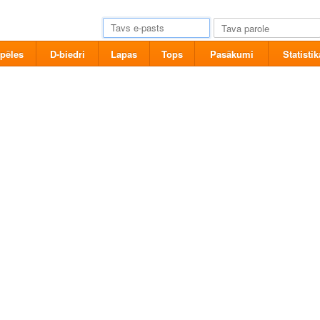
pēles
D-biedri
Lapas
Tops
Pasākumi
Statistik