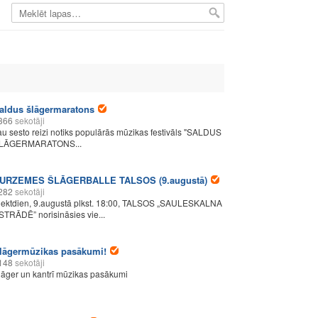
aldus šlāgermaratons
366
sekotāji
au sesto reizi notiks populārās mūzikas festivāls "SALDUS
LĀGERMARATONS...
URZEMES ŠLĀGERBALLE TALSOS (9.augustā)
282
sekotāji
iektdien, 9.augustā plkst. 18:00, TALSOS „SAULESKALNA
STRĀDĒ” norisināsies vie...
lāgermūzikas pasākumi!
148
sekotāji
lāger un kantrī mūzikas pasākumi