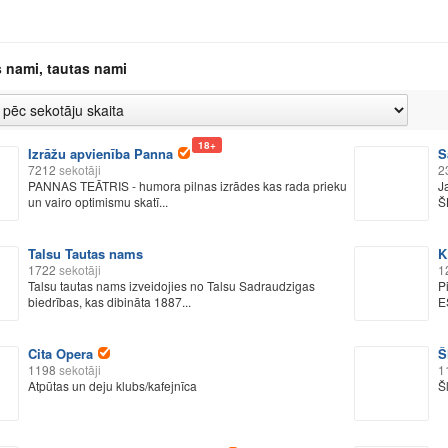
s nami, tautas nami
18+
Izrāžu apvienība Panna
S
7212
sekotāji
2
PANNAS TEĀTRIS - humora pilnas izrādes kas rada prieku
J
un vairo optimismu skatī...
Š
Talsu Tautas nams
K
1722
sekotāji
1
Talsu tautas nams izveidojies no Talsu Sadraudzigas
P
biedrības, kas dibināta 1887...
E
Cita Opera
Š
1198
sekotāji
1
Atpūtas un deju klubs/kafejnīca
Š