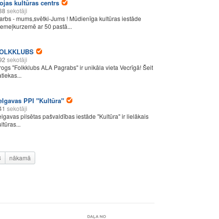
ojas kultūras centrs
38
sekotāji
arbs - mums,svētki-Jums ! Mūdienīga kultūras iestāde
iemeļkurzemē ar 50 pastā...
OLKKLUBS
92
sekotāji
rogs "Folkklubs ALA Pagrabs" ir unikāla vieta Vecrīgā! Šeit
tiekas...
elgavas PPI "Kultūra"
41
sekotāji
elgavas pilsētas pašvaldības iestāde "Kultūra" ir lielākais
ltūras...
8
nākamā