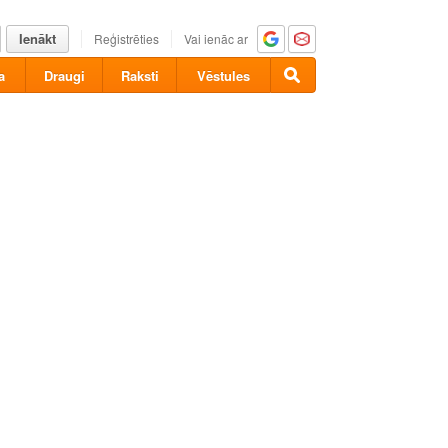
Ienākt
Reģistrēties
Vai ienāc ar
a
Draugi
Raksti
Vēstules