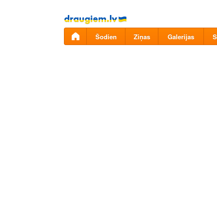
Pāriet
uz
saturu
Šodien
Ziņas
Galerijas
S