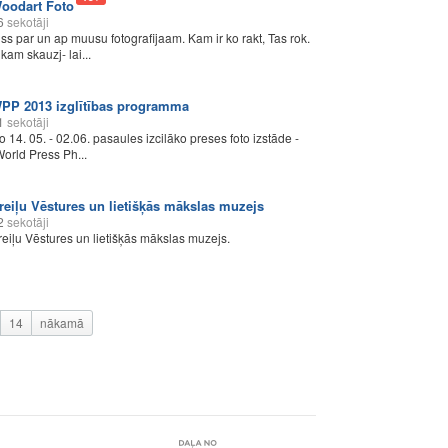
oodart Foto
6
sekotāji
iss par un ap muusu fotografijaam. Kam ir ko rakt, Tas rok.
 kam skauzj- lai...
PP 2013 izglītības programma
1
sekotāji
o 14. 05. - 02.06. pasaules izcilāko preses foto izstāde -
World Press Ph...
reiļu Vēstures un lietišķās mākslas muzejs
2
sekotāji
reiļu Vēstures un lietišķās mākslas muzejs.
14
nākamā