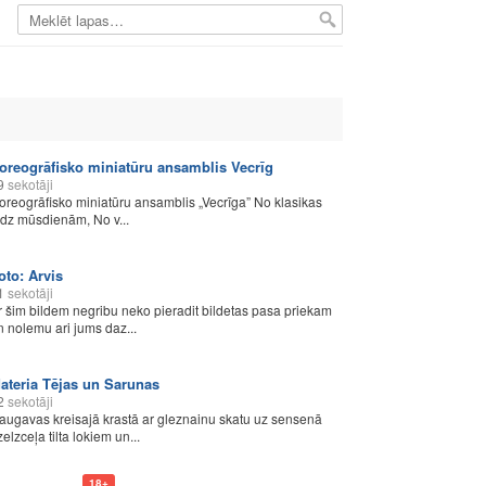
oreogrāfisko miniatūru ansamblis Vecrīg
9
sekotāji
oreogrāfisko miniatūru ansamblis „Vecrīga” No klasikas
ūdz mūsdienām, No v...
oto: Arvis
1
sekotāji
r šim bildem negribu neko pieradit bildetas pasa priekam
n nolemu ari jums daz...
ateria Tējas un Sarunas
2
sekotāji
augavas kreisajā krastā ar gleznainu skatu uz sensenā
elzceļa tilta lokiem un...
18+