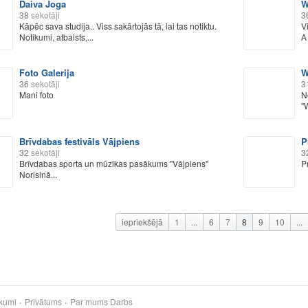
Daiva Joga
W
38
sekotāji
3
Kāpēc sava studija.. Viss sakārtojās tā, lai tas notiktu.
V
Notikumi, atbalsts,...
A
Foto Galerija
W
36
sekotāji
3
Mani foto
N
"
Brīvdabas festivāls Vājpiens
P
32
sekotāji
3
Brīvdabas sporta un mūzikas pasākums ''Vājpiens''
P
Norisinā...
iepriekšējā
1
...
6
7
8
9
10
...
kumi
Privātums
Par mums
Darbs