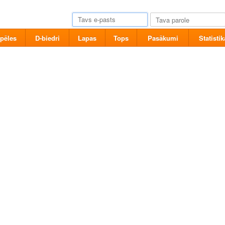
pēles
D-biedri
Lapas
Tops
Pasākumi
Statistik