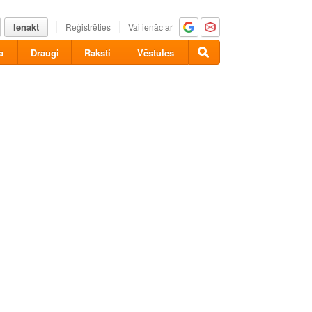
Ienākt
Reģistrēties
Vai ienāc ar
a
Draugi
Raksti
Vēstules