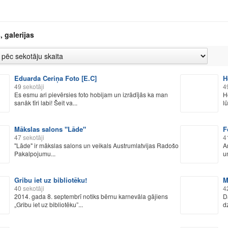
, galerijas
Eduarda Ceriņa Foto [E.C]
H
49
sekotāji
4
Es esmu ari pievērsies foto hobijam un izrādījās ka man
H
sanāk tīri labi! Šeit va...
l
Mākslas salons "Lāde"
F
47
sekotāji
4
"Lāde" ir mākslas salons un veikals Austrumlatvijas Radošo
A
Pakalpojumu...
u
Gribu iet uz bibliotēku!
M
40
sekotāji
4
2014. gada 8. septembrī notiks bērnu karnevāla gājiens
D
„Gribu iet uz bibliotēku”...
dz