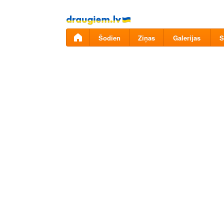
Pāriet
uz
saturu
Šodien
Ziņas
Galerijas
S