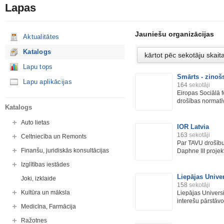
Lapas
Jauniešu organizācijas
Aktualitātes
Katalogs
Lapu tops
Smārts - zinošs
Lapu aplikācijas
164
sekotāji
Eiropas Sociālā f
drošības normatīv
Katalogs
Auto lietas
IOR Latvia
163
sekotāji
Celtniecība un Remonts
Par TAVU drošību 
Finanšu, juridiskās konsultācijas
Daphne III projekts
Izglītības iestādes
Liepājas Unive
Joki, izklaide
158
sekotāji
Kultūra un māksla
Liepājas Univers
interešu pārstāvo
Medicīna, Farmācija
Ražotnes