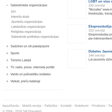
LGBT un viņu 
Sabiedriskās organizācijas
152
sekotāji
"Mozaīka" www.moz
DIY
biseksuāļu, transp
Interešu klubi
Jauniešu organizācijas
Ekspresstudija
Labdarības organizācijas
153
sekotāji
Reliģiska organizācija
Ekspresstudija p
Sabiedriski politiskas organizācijas
pie interesentiem 
Sadzīves un citi pakalpojumi
Dobeles Jauni
Sports
144
sekotāji
Lai jauniešu dzī
Tūrisms Latvijā
TV, radio, prese, interneta portāli
Valsts un pašvaldību iestādes
Veikali, preču katalogi
Iepazīšanās
Mobilā versija
Palīdzība
Kontakti
Noteikumi
Privātums
Pa
© 2004 - 2026 SIA Draugiem