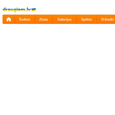
Pāriet
uz
saturu
Šodien
Ziņas
Galerijas
Spēles
D-biedri