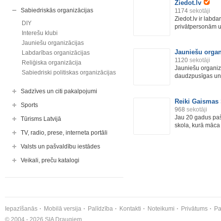
Ziedot.lv
Sabiedriskās organizācijas
1174
sekotāji
Ziedot.lv ir labda
DIY
privātpersonām 
Interešu klubi
Jauniešu organizācijas
Jauniešu orga
Labdarības organizācijas
1120
sekotāji
Reliģiska organizācija
Jauniešu organiz
Sabiedriski politiskas organizācijas
daudzpusīgas un
Sadzīves un citi pakalpojumi
Reiki Gaismas
Sports
968
sekotāji
Jau 20 gadus paš
Tūrisms Latvijā
skola, kurā māca 
TV, radio, prese, interneta portāli
Valsts un pašvaldību iestādes
Veikali, preču katalogi
Iepazīšanās
Mobilā versija
Palīdzība
Kontakti
Noteikumi
Privātums
Pa
© 2004 - 2026 SIA Draugiem