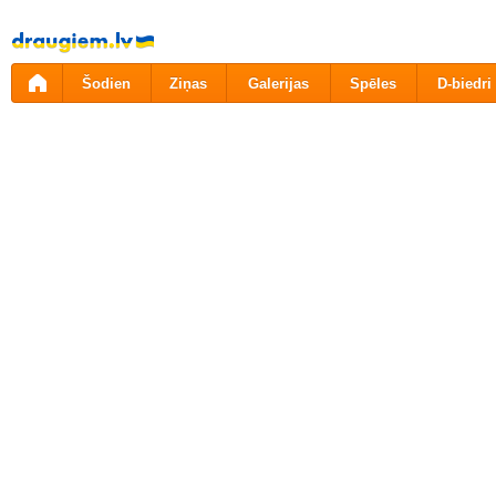
Pāriet
uz
saturu
Šodien
Ziņas
Galerijas
Spēles
D-biedri