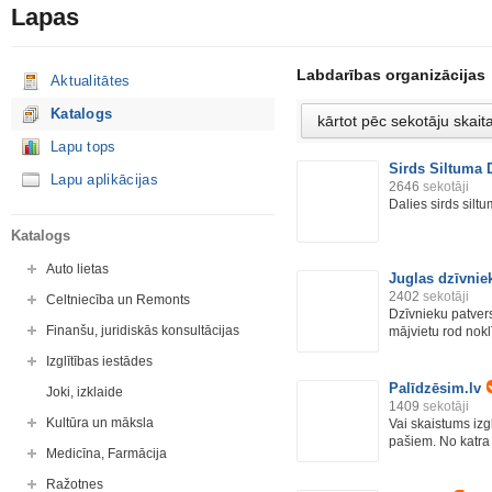
Lapas
Labdarības organizācijas
Aktualitātes
Katalogs
Lapu tops
Sirds Siltuma 
Lapu aplikācijas
2646
sekotāji
Dalies sirds silt
Katalogs
Auto lietas
Juglas dzīvni
2402
sekotāji
Celtniecība un Remonts
Dzīvnieku patver
Finanšu, juridiskās konsultācijas
mājvietu rod noklī
Izglītības iestādes
Palīdzēsim.lv
Joki, izklaide
1409
sekotāji
Kultūra un māksla
Vai skaistums izg
pašiem. No katra c
Medicīna, Farmācija
Ražotnes