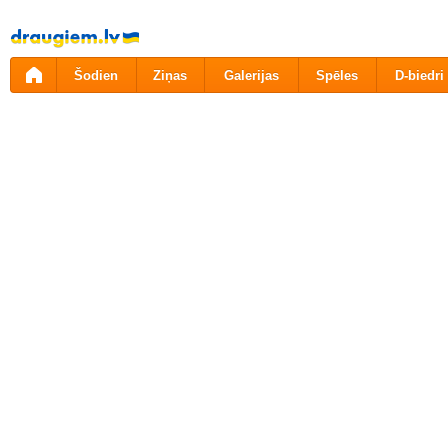
Pāriet
uz
saturu
Šodien
Ziņas
Galerijas
Spēles
D-biedri