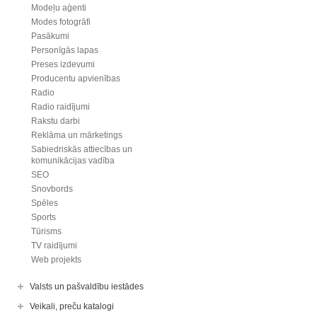
Modeļu aģenti
Modes fotogrāfi
Pasākumi
Personīgās lapas
Preses izdevumi
Producentu apvienības
Radio
Radio raidījumi
Rakstu darbi
Reklāma un mārketings
Sabiedriskās attiecības un
komunikācijas vadība
SEO
Snovbords
Spēles
Sports
Tūrisms
TV raidījumi
Web projekts
Valsts un pašvaldību iestādes
Veikali, preču katalogi