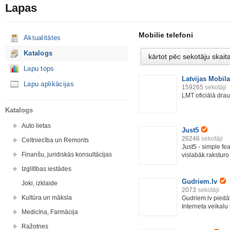
Lapas
Mobilie telefoni
Aktualitātes
Katalogs
Lapu tops
Latvijas Mobila
Lapu aplikācijas
159265
sekotāji
LMT oficiālā drau
Katalogs
Auto lietas
Just5
26246
sekotāji
Celtniecība un Remonts
Just5 - simple fe
Finanšu, juridiskās konsultācijas
vislabāk raksturo 
Izglītības iestādes
Gudriem.lv
Joki, izklaide
2073
sekotāji
Kultūra un māksla
Gudriem.lv piedāv
Interneta veikalu 
Medicīna, Farmācija
Ražotnes