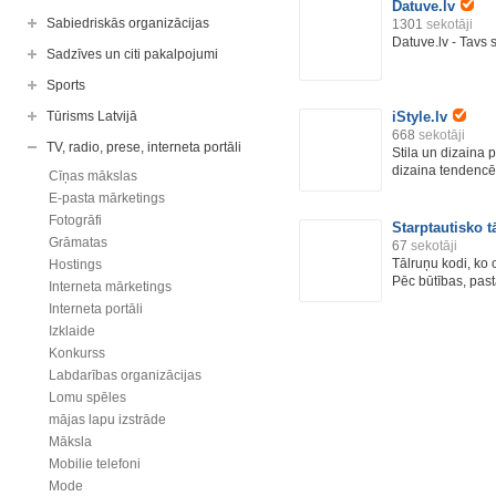
Datuve.lv
Sabiedriskās organizācijas
1301
sekotāji
Datuve.lv - Tavs 
Sadzīves un citi pakalpojumi
Sports
Tūrisms Latvijā
iStyle.lv
668
sekotāji
TV, radio, prese, interneta portāli
Stila un dizaina p
dizaina tendencē
Cīņas mākslas
E-pasta mārketings
Fotogrāfi
Starptautisko 
Grāmatas
67
sekotāji
Tālruņu kodi, ko 
Hostings
Pēc būtības, pastā
Interneta mārketings
Interneta portāli
Izklaide
Konkurss
Labdarības organizācijas
Lomu spēles
mājas lapu izstrāde
Māksla
Mobilie telefoni
Mode