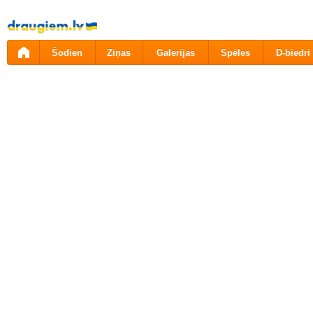
Pāriet
uz
saturu
Šodien
Ziņas
Galerijas
Spēles
D-biedri