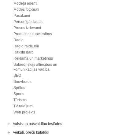
Modeļu aģenti
Modes fotogrāfi
Pasākumi
Personīgās lapas
Preses izdevumi
Producentu apvienības
Radio
Radio raidījumi
Rakstu darbi
Reklāma un mārketings
Sabiedriskās attiecības un
komunikācijas vadība
SEO
Snovbords
Spēles
Sports
Tūrisms
TV raidījumi
Web projekts
Valsts un pašvaldību iestādes
Veikali, preču katalogi