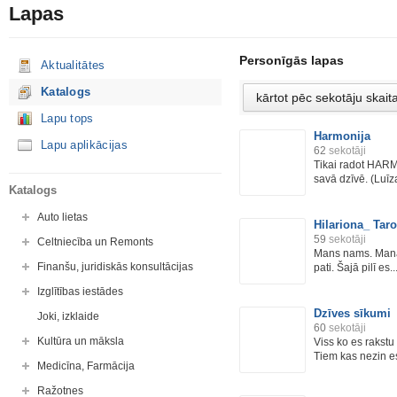
Lapas
Personīgās lapas
Aktualitātes
Katalogs
Lapu tops
Harmonija
Lapu aplikācijas
62
sekotāji
Tikai radot HARM
savā dzīvē. (Luīz
Katalogs
Auto lietas
Hilariona_ Taro
59
sekotāji
Celtniecība un Remonts
Mans nams. Mana 
Finanšu, juridiskās konsultācijas
pati. Šajā pilī es..
Izglītības iestādes
Dzīves sīkumi
Joki, izklaide
60
sekotāji
Kultūra un māksla
Viss ko es rakstu
Tiem kas nezin e
Medicīna, Farmācija
Ražotnes