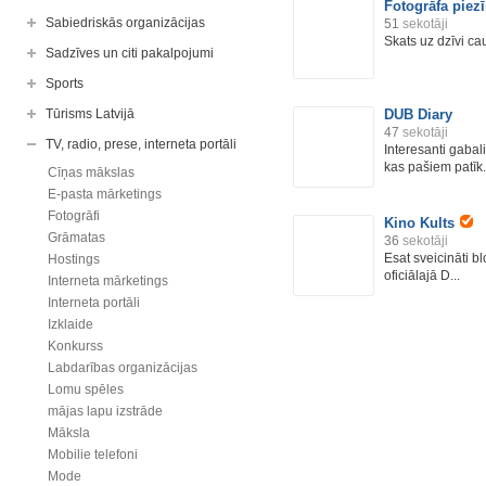
Fotogrāfa piez
Sabiedriskās organizācijas
51
sekotāji
Skats uz dzīvi ca
Sadzīves un citi pakalpojumi
Sports
Tūrisms Latvijā
DUB Diary
47
sekotāji
TV, radio, prese, interneta portāli
Interesanti gabali
kas pašiem patīk..
Cīņas mākslas
E-pasta mārketings
Fotogrāfi
Kino Kults
Grāmatas
36
sekotāji
Esat sveicināti blo
Hostings
oficiālajā D...
Interneta mārketings
Interneta portāli
Izklaide
Konkurss
Labdarības organizācijas
Lomu spēles
mājas lapu izstrāde
Māksla
Mobilie telefoni
Mode