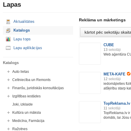
Lapas
Reklāma un mārketings
Aktualitātes
Katalogs
Lapu tops
CUBE
Lapu aplikācijas
13
sekotāji
Web aģentūra C
Katalogs
Auto lietas
META-KAFE
12
sekotāji
Celtniecība un Remonts
iedomājieties fizi
Finanšu, juridiskās konsultācijas
atšķirību starp kaf
Izglītības iestādes
TopReklama.lv
Joki, izklaide
11
sekotāji
Kultūra un māksla
TopReklama.lv ir 
domāts, lai Jūsu 
Medicīna, Farmācija
Ražotnes