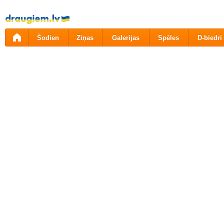
Pāriet
uz
saturu
Šodien
Ziņas
Galerijas
Spēles
D-biedri