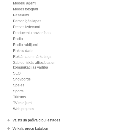
Modeļu aģenti
Modes fotogrāfi
Pasākumi
Personīgās lapas
Preses izdevumi
Producentu apvienības
Radio
Radio raidījumi
Rakstu darbi
Reklāma un mārketings
Sabiedriskās attiecības un
komunikācijas vadība
SEO
Snovbords
Spēles
Sports
Tūrisms
TV raidījumi
Web projekts
Valsts un pašvaldību iestādes
Veikali, preču katalogi