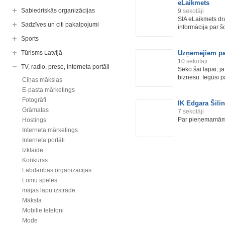
eLaikmets
Sabiedriskās organizācijas
9
sekotāji
SIA eLaikmets dr
Sadzīves un citi pakalpojumi
informācija par š
Sports
Tūrisms Latvijā
Uzņēmējiem pa
10
sekotāji
TV, radio, prese, interneta portāli
Seko šai lapai, j
biznesu. Iegūsi pa
Cīņas mākslas
E-pasta mārketings
Fotogrāfi
IK Edgara Šilin
Grāmatas
7
sekotāji
Par pieņemamām c
Hostings
Interneta mārketings
Interneta portāli
Izklaide
Konkurss
Labdarības organizācijas
Lomu spēles
mājas lapu izstrāde
Māksla
Mobilie telefoni
Mode