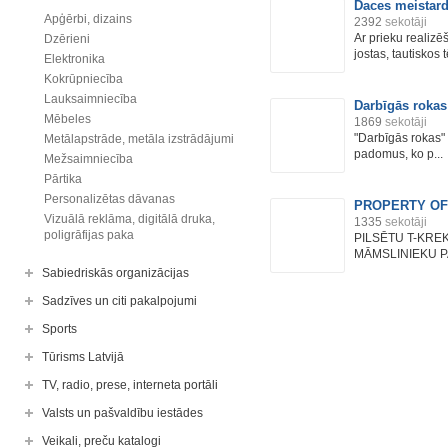
Daces meistard
Apģērbi, dizains
2392
sekotāji
Ar prieku realizē
Dzērieni
jostas, tautiskos t
Elektronika
Kokrūpniecība
Lauksaimniecība
Darbīgās rokas
Mēbeles
1869
sekotāji
"Darbīgās rokas"
Metālapstrāde, metāla izstrādājumi
padomus, ko p...
Mežsaimniecība
Pārtika
Personalizētas dāvanas
PROPERTY OF 
Vizuālā reklāma, digitālā druka,
1335
sekotāji
poligrāfijas paka
PILSĒTU T-KREK
MĀMSLINIEKU PA
Sabiedriskās organizācijas
Sadzīves un citi pakalpojumi
Sports
Tūrisms Latvijā
TV, radio, prese, interneta portāli
Valsts un pašvaldību iestādes
Veikali, preču katalogi