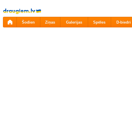
Pāriet
uz
saturu
Šodien
Ziņas
Galerijas
Spēles
D-biedri