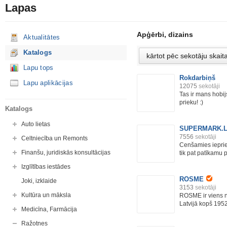
Lapas
Apģērbi, dizains
Aktualitātes
Katalogs
Lapu tops
Rokdarbiņš
Lapu aplikācijas
12075
sekotāji
Tas ir mans hobij
prieku! :)
Katalogs
Auto lietas
SUPERMARK.LV 
7556
sekotāji
Celtniecība un Remonts
Cenšamies ieprie
Finanšu, juridiskās konsultācijas
tik pat patīkamu p
Izglītības iestādes
ROSME
Joki, izklaide
3153
sekotāji
Kultūra un māksla
ROSME ir viens 
Latvijā kopš 1952
Medicīna, Farmācija
Ražotnes