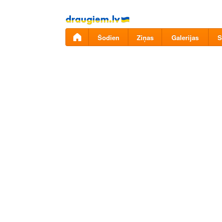
Pāriet
uz
saturu
Šodien
Ziņas
Galerijas
S