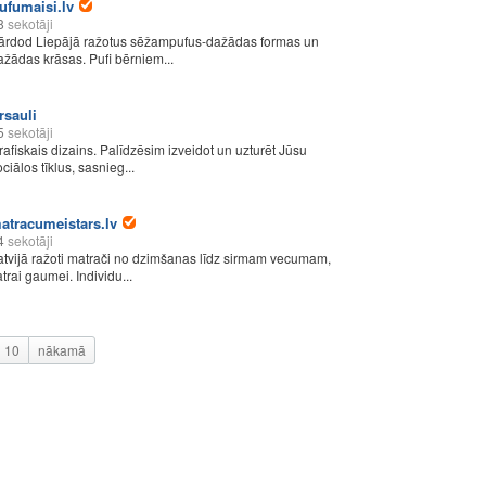
ufumaisi.lv
8
sekotāji
ārdod Liepājā ražotus sēžampufus-dažādas formas un
ažādas krāsas. Pufi bērniem...
rsauli
5
sekotāji
rafiskais dizains. Palīdzēsim izveidot un uzturēt Jūsu
ciālos tīklus, sasnieg...
atracumeistars.lv
4
sekotāji
atvijā ražoti matrači no dzimšanas līdz sirmam vecumam,
atrai gaumei. Individu...
10
nākamā