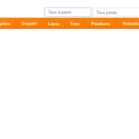
pēles
D-biedri
Lapas
Tops
Pasākumi
Statistik