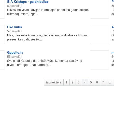
SIA Kristaps - galdniecība
P
62
sekotāji
5
Cilvēki no visas Latvijas interesējas par mūsu galdniecības
P
izstrādājumiem, izga...
d
Eko kubs
A
57
sekotāji
5
Mēs, Eko kubs komanda, piedāvājam produktus - atkritumu
G
preses, kas palīdzēs ikd...
so
Gepetto.lv
m
55
sekotāji
5
Sveicināti Gepetto darbnīcā! Mūsu komanda sastāv no
L
diviem draugiem. No darba br...
k
iepriekšējā
1
2
3
4
5
6
7
...