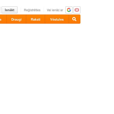
Ienākt
Reģistrēties
Vai ienāc ar
a
Draugi
Raksti
Vēstules