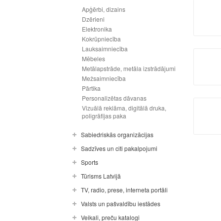
Apģērbi, dizains
Dzērieni
Elektronika
Kokrūpniecība
Lauksaimniecība
Mēbeles
Metālapstrāde, metāla izstrādājumi
Mežsaimniecība
Pārtika
Personalizētas dāvanas
Vizuālā reklāma, digitālā druka,
poligrāfijas paka
Sabiedriskās organizācijas
Sadzīves un citi pakalpojumi
Sports
Tūrisms Latvijā
TV, radio, prese, interneta portāli
Valsts un pašvaldību iestādes
Veikali, preču katalogi