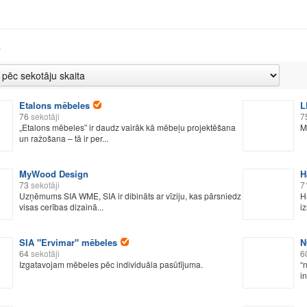
s
Etalons mēbeles
L
76
sekotāji
7
„Etalons mēbeles” ir daudz vairāk kā mēbeļu projektēšana
M
un ražošana – tā ir per...
MyWood Design
H
73
sekotāji
7
Uzņēmums SIA WME, SIA ir dibināts ar vīziju, kas pārsniedz
H
visas cerības dizainā...
i
SIA "Ervimar" mēbeles
N
64
sekotāji
6
Izgatavojam mēbeles pēc individuāla pasūtījuma.
“
in