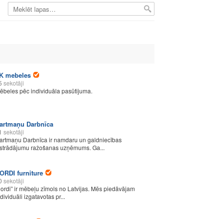
K mebeles
5
sekotāji
ēbeles pēc individuāla pasūtijuma.
artmaņu Darbnīca
1
sekotāji
artmaņu Darbnīca ir namdaru un galdniecības
zstrādājumu ražošanas uzņēmums. Ga...
ORDI furniture
0
sekotāji
nordi” ir mēbeļu zīmols no Latvijas. Mēs piedāvājam
dividuāli izgatavotas pr...