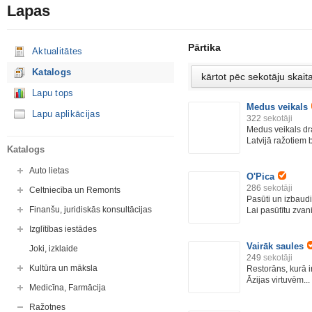
Lapas
Pārtika
Aktualitātes
Katalogs
Lapu tops
Medus veikals
Lapu aplikācijas
322
sekotāji
Medus veikals dra
Latvijā ražotiem b
Katalogs
Auto lietas
O'Pica
286
sekotāji
Celtniecība un Remonts
Pasūti un izbaud
Finanšu, juridiskās konsultācijas
Lai pasūtītu zvani
Izglītības iestādes
Vairāk saules
Joki, izklaide
249
sekotāji
Kultūra un māksla
Restorāns, kurā ir
Āzijas virtuvēm...
Medicīna, Farmācija
Ražotnes