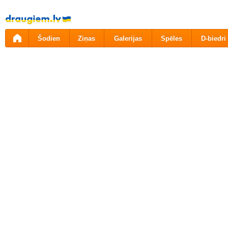
Pāriet
uz
saturu
Šodien
Ziņas
Galerijas
Spēles
D-biedri