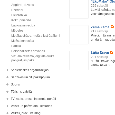
"EkoMako" Olu
Apģērbi, dizains
225
sekotāji
Latvijā ražotas 
Dzērieni
vecmāmiņas recep
Elektronika
Kokrūpniecība
Lauksaimniecība
Zeme Zeme
Mēbeles
217
sekotāji
Priecīgi! Esam 
Metālapstrāde, metāla izstrādājumi
un darām radošas 
Mežsaimniecība
Pārtika
Personalizētas dāvanas
Lūšu Drava
Vizuālā reklāma, digitālā druka,
201
sekotāji
poligrāfijas paka
"Lūšu Drava" ir 
vairāk nekā 38...
Sabiedriskās organizācijas
Sadzīves un citi pakalpojumi
Sports
Tūrisms Latvijā
TV, radio, prese, interneta portāli
Valsts un pašvaldību iestādes
Veikali, preču katalogi