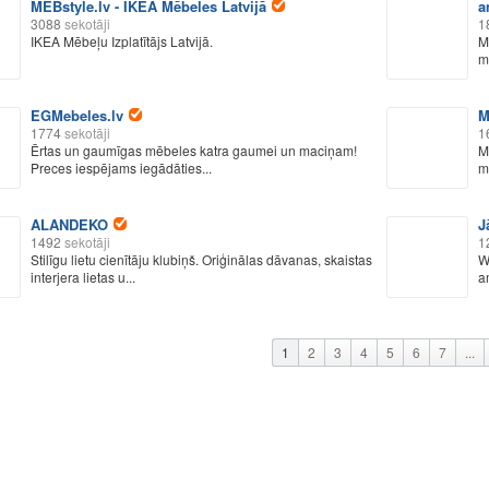
MEBstyle.lv - IKEA Mēbeles Latvijā
a
3088
sekotāji
1
IKEA Mēbeļu Izplatītājs Latvijā.
M
m
EGMebeles.lv
M
1774
sekotāji
1
Ērtas un gaumīgas mēbeles katra gaumei un maciņam!
M
Preces iespējams iegādāties...
m
ALANDEKO
J
1492
sekotāji
1
Stilīgu lietu cienītāju klubiņš. Oriģinālas dāvanas, skaistas
W
interjera lietas u...
a
1
2
3
4
5
6
7
...