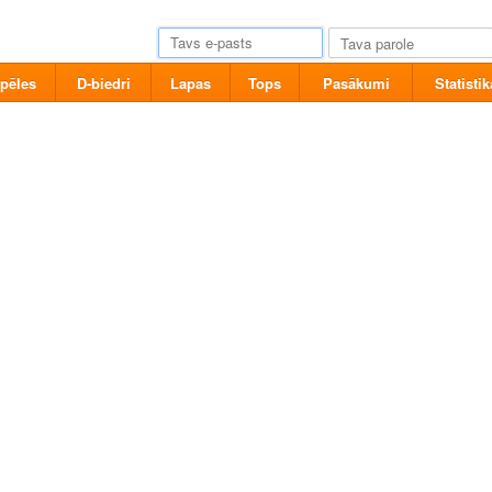
pēles
D-biedri
Lapas
Tops
Pasākumi
Statistik