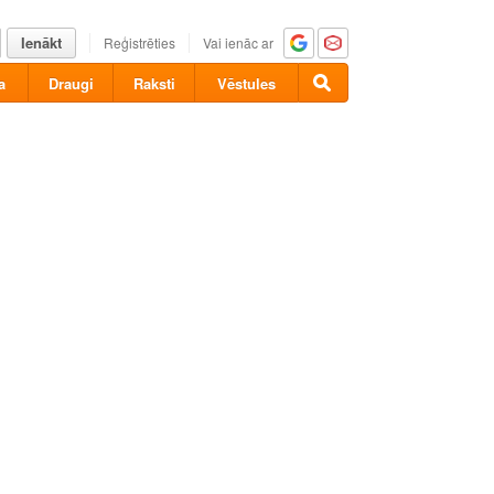
Ienākt
Reģistrēties
Vai ienāc ar
a
Draugi
Raksti
Vēstules