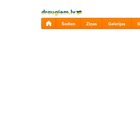
Pāriet
uz
saturu
Šodien
Ziņas
Galerijas
S