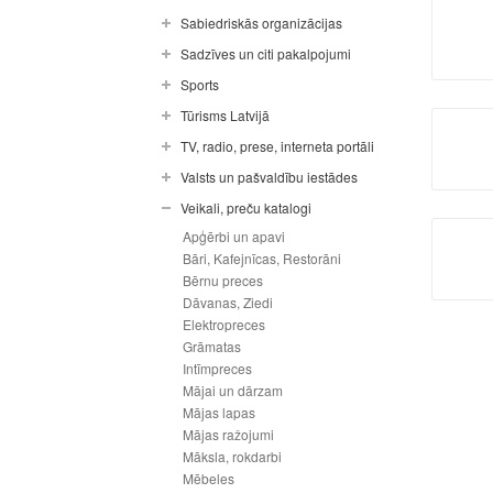
Sabiedriskās organizācijas
Sadzīves un citi pakalpojumi
Sports
Tūrisms Latvijā
TV, radio, prese, interneta portāli
Valsts un pašvaldību iestādes
Veikali, preču katalogi
Apģērbi un apavi
Bāri, Kafejnīcas, Restorāni
Bērnu preces
Dāvanas, Ziedi
Elektropreces
Grāmatas
Intīmpreces
Mājai un dārzam
Mājas lapas
Mājas ražojumi
Māksla, rokdarbi
Mēbeles