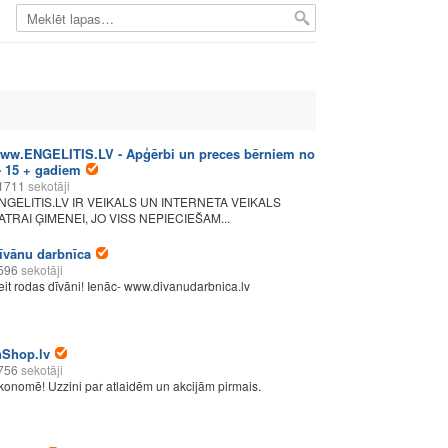
ww.ENGELITIS.LV - Apģērbi un preces bērniem no
- 15 + gadiem
1711
sekotāji
NGELITIS.LV IR VEIKALS UN INTERNETA VEIKALS
ATRAI ĢIMENEI, JO VISS NEPIECIEŠAM...
īvānu darbnīca
596
sekotāji
eit rodas dīvāni! Ienāc- www.divanudarbnica.lv
nShop.lv
756
sekotāji
konomē! Uzzini par atlaidēm un akcijām pirmais.