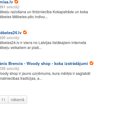
misa.lv
891
sekotāji
ēbeļu ražošana un tirdzniecība Kokapstrāde un koka
ēbeles Mēbeles pēc indivu...
ēbeles24.lv
600
sekotāji
ēbeles24.lv ir viens no Latvijas lielākajiem interneta
ēbeļu veikaliem ar plaš...
ānis Brencis - Woody shop - koka izstrādājumi
235
sekotāji
oody shop ir jauns uzņēmums, kura mērķis ir saglabāt
matniecības tradīcijas, a...
11
nākamā