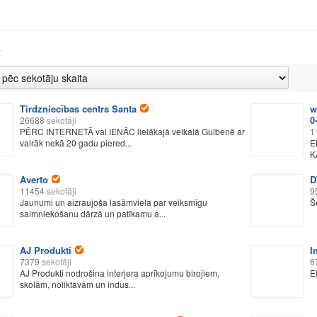
s
Tirdzniecības centrs Santa
w
0
26688
sekotāji
PĒRC INTERNETĀ vai IENĀC lielākajā veikalā Gulbenē ar
1
vairāk nekā 20 gadu piered...
E
K
Averto
D
11454
sekotāji
9
Jaunumi un aizraujoša lasāmviela par veiksmīgu
Š
saimniekošanu dārzā un patīkamu a...
AJ Produkti
I
7379
sekotāji
6
AJ Produkti nodrošina interjera aprīkojumu birojiem,
E
skolām, noliktavām un indus...