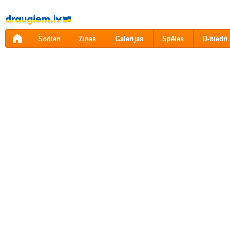
Pāriet
uz
saturu
Šodien
Ziņas
Galerijas
Spēles
D-biedri