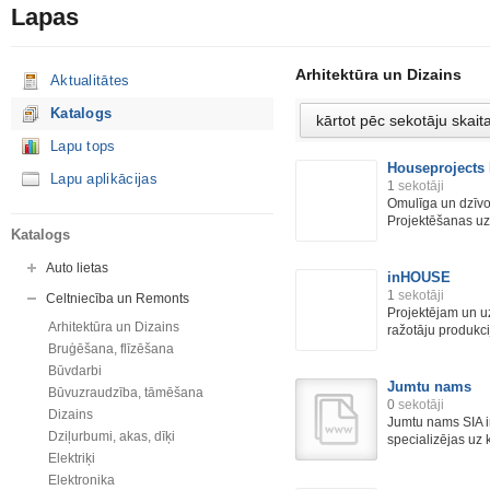
Lapas
Arhitektūra un Dizains
Aktualitātes
Katalogs
Lapu tops
Houseprojects L
Lapu aplikācijas
1
sekotāji
Omulīga un dzīvo
Projektēšanas u
Katalogs
Auto lietas
inHOUSE
1
sekotāji
Celtniecība un Remonts
Projektējam un 
Arhitektūra un Dizains
ražotāju produkcij
Bruģēšana, flīzēšana
Būvdarbi
Jumtu nams
Būvuzraudzība, tāmēšana
0
sekotāji
Dizains
Jumtu nams SIA i
Dziļurbumi, akas, dīķi
specializējas uz k
Elektriķi
Elektronika