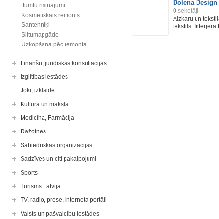
Dolena Design
Jumtu risinājumi
0
sekotāji
Kosmētiskais remonts
Aizkaru un teksti
Santehniķi
tekstils. Interjera 
Siltumapgāde
Uzkopšana pēc remonta
Finanšu, juridiskās konsultācijas
Izglītības iestādes
Joki, izklaide
Kultūra un māksla
Medicīna, Farmācija
Ražotnes
Sabiedriskās organizācijas
Sadzīves un citi pakalpojumi
Sports
Tūrisms Latvijā
TV, radio, prese, interneta portāli
Valsts un pašvaldību iestādes