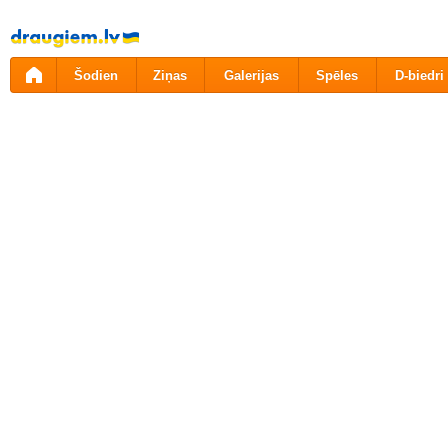
Pāriet
uz
saturu
Šodien
Ziņas
Galerijas
Spēles
D-biedri