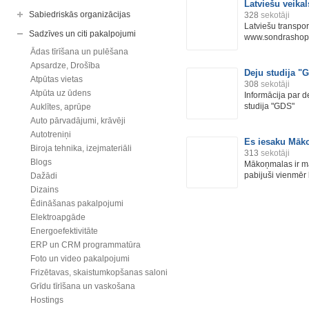
Latviešu veika
Sabiedriskās organizācijas
328
sekotāji
Latviešu transpor
Sadzīves un citi pakalpojumi
www.sondrashop.
Ādas tīrīšana un pulēšana
Apsardze, Drošība
Deju studija "
Atpūtas vietas
308
sekotāji
Atpūta uz ūdens
Informācija par d
studija "GDS"
Auklītes, aprūpe
Auto pārvadājumi, krāvēji
Autotreniņi
Es iesaku Māk
Biroja tehnika, izejmateriāli
313
sekotāji
Blogs
Mākoņmalas ir maģ
pabijuši vienmēr 
Dažādi
Dizains
Ēdināšanas pakalpojumi
Elektroapgāde
Energoefektivitāte
ERP un CRM programmatūra
Foto un video pakalpojumi
Frizētavas, skaistumkopšanas saloni
Grīdu tīrīšana un vaskošana
Hostings