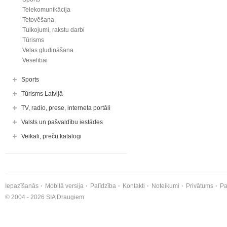
Telekomunikācija
Tetovēšana
Tulkojumi, rakstu darbi
Tūrisms
Veļas gludināšana
Veselībai
Sports
Tūrisms Latvijā
TV, radio, prese, interneta portāli
Valsts un pašvaldību iestādes
Veikali, preču katalogi
Iepazīšanās
Mobilā versija
Palīdzība
Kontakti
Noteikumi
Privātums
Pa
© 2004 - 2026 SIA Draugiem