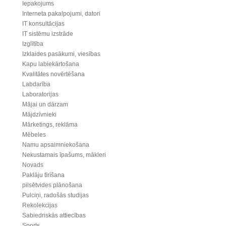
Iepakojums
Interneta pakalpojumi, datori
IT konsultācijas
IT sistēmu izstrāde
Izglītība
Izklaides pasākumi, viesības
Kapu labiekārtošana
Kvalitātes novērtēšana
Labdarība
Laboratorijas
Mājai un dārzam
Mājdzīvnieki
Mārketings, reklāma
Mēbeles
Namu apsaimniekošana
Nekustamais īpašums, mākleri
Novads
Paklāju tīrīšana
pilsētvides plānošana
Pulciņi, radošās studijas
Rekolekcijas
Sabiedriskās attiecības
Sports