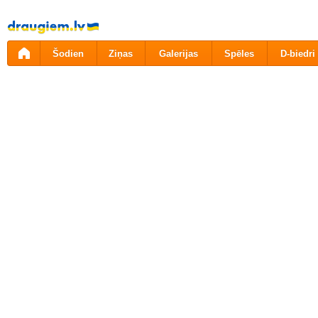
Pāriet
uz
saturu
Šodien
Ziņas
Galerijas
Spēles
D-biedri