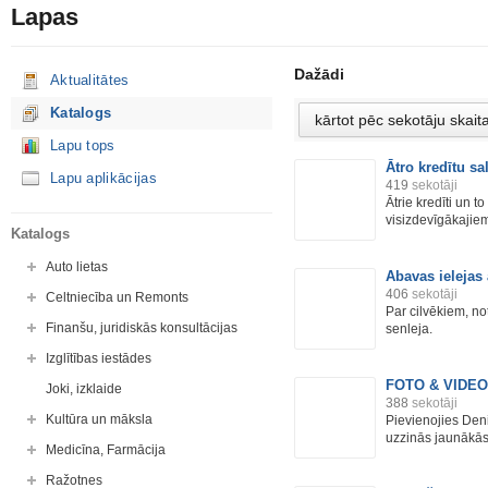
Lapas
Dažādi
Aktualitātes
Katalogs
Lapu tops
Ātro kredītu s
Lapu aplikācijas
419
sekotāji
Ātrie kredīti un t
visizdevīgākajiem
Katalogs
Auto lietas
Abavas ielejas 
406
sekotāji
Celtniecība un Remonts
Par cilvēkiem, n
Finanšu, juridiskās konsultācijas
senleja.
Izglītības iestādes
FOTO & VIDEO 
Joki, izklaide
388
sekotāji
Kultūra un māksla
Pievienojies Den
uzzinās jaunākās 
Medicīna, Farmācija
Ražotnes