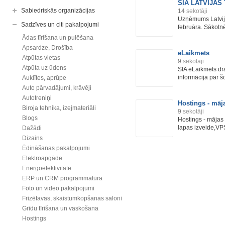
SIA LATVIJAS 
Sabiedriskās organizācijas
14
sekotāji
Uzņēmums Latvija
Sadzīves un citi pakalpojumi
februāra. Sākotnē
Ādas tīrīšana un pulēšana
Apsardze, Drošība
eLaikmets
Atpūtas vietas
9
sekotāji
Atpūta uz ūdens
SIA eLaikmets dr
informācija par š
Auklītes, aprūpe
Auto pārvadājumi, krāvēji
Autotreniņi
Hostings - māj
Biroja tehnika, izejmateriāli
9
sekotāji
Blogs
Hostings - mājas 
lapas izveide,VPS 
Dažādi
Dizains
Ēdināšanas pakalpojumi
Elektroapgāde
Energoefektivitāte
ERP un CRM programmatūra
Foto un video pakalpojumi
Frizētavas, skaistumkopšanas saloni
Grīdu tīrīšana un vaskošana
Hostings