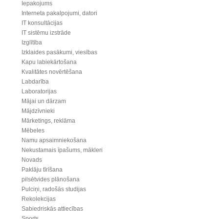
Iepakojums
Interneta pakalpojumi, datori
IT konsultācijas
IT sistēmu izstrāde
Izglītība
Izklaides pasākumi, viesības
Kapu labiekārtošana
Kvalitātes novērtēšana
Labdarība
Laboratorijas
Mājai un dārzam
Mājdzīvnieki
Mārketings, reklāma
Mēbeles
Namu apsaimniekošana
Nekustamais īpašums, mākleri
Novads
Paklāju tīrīšana
pilsētvides plānošana
Pulciņi, radošās studijas
Rekolekcijas
Sabiedriskās attiecības
Sports