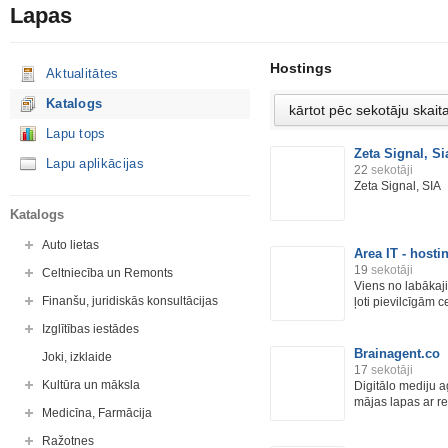
Lapas
Hostings
Aktualitātes
Katalogs
Lapu tops
Zeta Signal, Si
Lapu aplikācijas
22
sekotāji
Zeta Signal, SIA
Katalogs
Auto lietas
Area IT - host
19
sekotāji
Celtniecība un Remonts
Viens no labākaj
Finanšu, juridiskās konsultācijas
ļoti pievilcīgām c
Izglītības iestādes
Brainagent.co
Joki, izklaide
17
sekotāji
Kultūra un māksla
Digitālo mediju a
mājas lapas ar re
Medicīna, Farmācija
Ražotnes