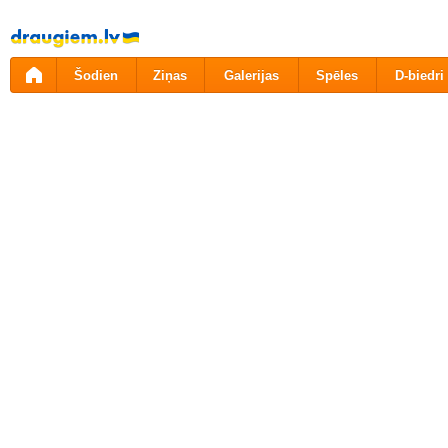
Pāriet
uz
saturu
Šodien
Ziņas
Galerijas
Spēles
D-biedri