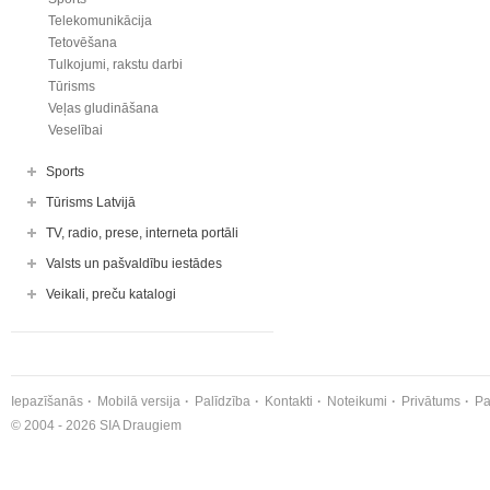
Telekomunikācija
Tetovēšana
Tulkojumi, rakstu darbi
Tūrisms
Veļas gludināšana
Veselībai
Sports
Tūrisms Latvijā
TV, radio, prese, interneta portāli
Valsts un pašvaldību iestādes
Veikali, preču katalogi
Iepazīšanās
Mobilā versija
Palīdzība
Kontakti
Noteikumi
Privātums
Pa
© 2004 - 2026 SIA Draugiem