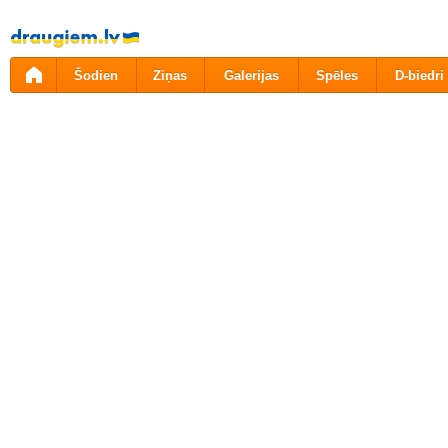
Pāriet
uz
saturu
Šodien
Ziņas
Galerijas
Spēles
D-biedri