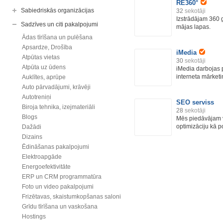
RE360°
Sabiedriskās organizācijas
32
sekotāji
Izstrādājam 360 g
Sadzīves un citi pakalpojumi
mājas lapas.
Ādas tīrīšana un pulēšana
Apsardze, Drošība
iMedia
Atpūtas vietas
30
sekotāji
Atpūta uz ūdens
iMedia darbojas 
interneta mārketi
Auklītes, aprūpe
Auto pārvadājumi, krāvēji
Autotreniņi
SEO serviss
Biroja tehnika, izejmateriāli
28
sekotāji
Blogs
Mēs piedāvājam 
optimizāciju kā p
Dažādi
Dizains
Ēdināšanas pakalpojumi
Elektroapgāde
Energoefektivitāte
ERP un CRM programmatūra
Foto un video pakalpojumi
Frizētavas, skaistumkopšanas saloni
Grīdu tīrīšana un vaskošana
Hostings