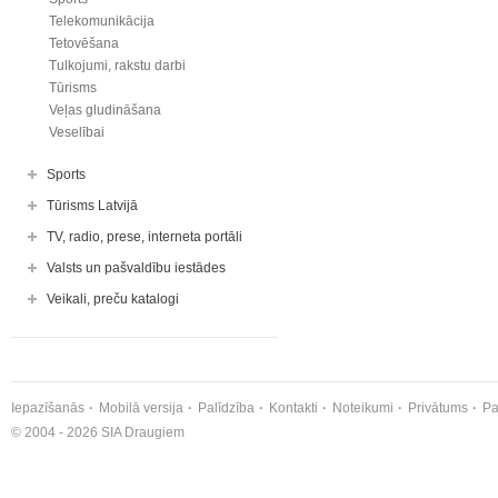
Telekomunikācija
Tetovēšana
Tulkojumi, rakstu darbi
Tūrisms
Veļas gludināšana
Veselībai
Sports
Tūrisms Latvijā
TV, radio, prese, interneta portāli
Valsts un pašvaldību iestādes
Veikali, preču katalogi
Iepazīšanās
Mobilā versija
Palīdzība
Kontakti
Noteikumi
Privātums
Pa
© 2004 - 2026 SIA Draugiem