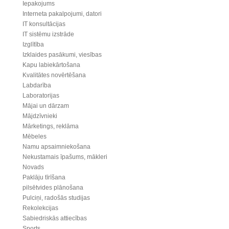
Iepakojums
Interneta pakalpojumi, datori
IT konsultācijas
IT sistēmu izstrāde
Izglītība
Izklaides pasākumi, viesības
Kapu labiekārtošana
Kvalitātes novērtēšana
Labdarība
Laboratorijas
Mājai un dārzam
Mājdzīvnieki
Mārketings, reklāma
Mēbeles
Namu apsaimniekošana
Nekustamais īpašums, mākleri
Novads
Paklāju tīrīšana
pilsētvides plānošana
Pulciņi, radošās studijas
Rekolekcijas
Sabiedriskās attiecības
Sports