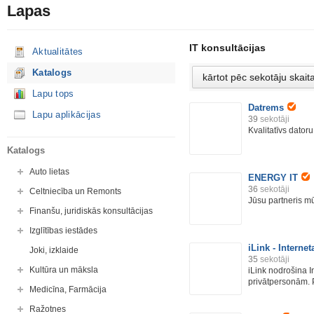
Lapas
IT konsultācijas
Aktualitātes
Katalogs
Lapu tops
Datrems
Lapu aplikācijas
39
sekotāji
Kvalitatīvs dator
Katalogs
Auto lietas
ENERGY IT
36
sekotāji
Celtniecība un Remonts
Jūsu partneris m
Finanšu, juridiskās konsultācijas
Izglītības iestādes
iLink - Interne
Joki, izklaide
35
sekotāji
Kultūra un māksla
iLink nodrošina 
privātpersonām. 
Medicīna, Farmācija
Ražotnes