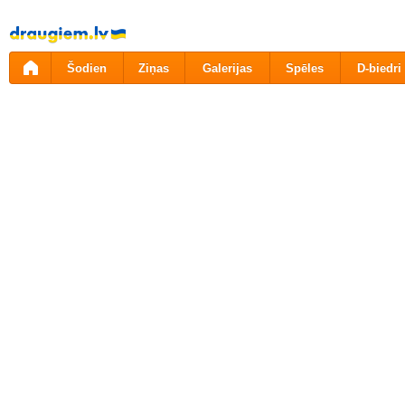
Pāriet
uz
saturu
Šodien
Ziņas
Galerijas
Spēles
D-biedri