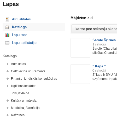
Lapas
Mājdzīvnieki
Aktualitātes
Katalogs
Lapu tops
Šarolē šķirnes 
Lapu aplikācijas
1
sekotāji
Šarolē (Charolla
pilsētas Charollai
Katalogs
Auto lietas
'' Ķepa ''
0
sekotāji
Celtniecība un Remonts
Šī lapa ir SMU (
Finanšu, juridiskās konsultācijas
uzņēmums ir pak
Izglītības iestādes
Joki, izklaide
Kultūra un māksla
Medicīna, Farmācija
Ražotnes