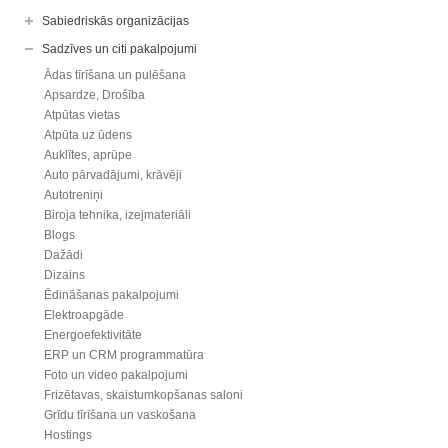
Sabiedriskās organizācijas
Sadzīves un citi pakalpojumi
Ādas tīrīšana un pulēšana
Apsardze, Drošība
Atpūtas vietas
Atpūta uz ūdens
Auklītes, aprūpe
Auto pārvadājumi, krāvēji
Autotreniņi
Biroja tehnika, izejmateriāli
Blogs
Dažādi
Dizains
Ēdināšanas pakalpojumi
Elektroapgāde
Energoefektivitāte
ERP un CRM programmatūra
Foto un video pakalpojumi
Frizētavas, skaistumkopšanas saloni
Grīdu tīrīšana un vaskošana
Hostings