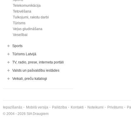
Telekomunikācija
Tetovēšana
Tulkojumi, rakstu darbi
Tūrisms
Veļas gludināšana
Veselībai
Sports
Tūrisms Latvijā
TV, radio, prese, interneta portāli
Valsts un pašvaldību iestādes
Veikali, preču katalogi
Iepazīšanās
Mobilā versija
Palīdzība
Kontakti
Noteikumi
Privātums
Pa
© 2004 - 2026 SIA Draugiem