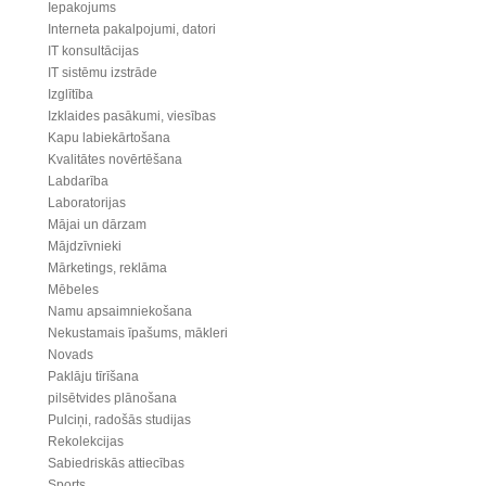
Iepakojums
Interneta pakalpojumi, datori
IT konsultācijas
IT sistēmu izstrāde
Izglītība
Izklaides pasākumi, viesības
Kapu labiekārtošana
Kvalitātes novērtēšana
Labdarība
Laboratorijas
Mājai un dārzam
Mājdzīvnieki
Mārketings, reklāma
Mēbeles
Namu apsaimniekošana
Nekustamais īpašums, mākleri
Novads
Paklāju tīrīšana
pilsētvides plānošana
Pulciņi, radošās studijas
Rekolekcijas
Sabiedriskās attiecības
Sports