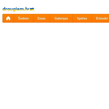
Pāriet
uz
saturu
Šodien
Ziņas
Galerijas
Spēles
D-biedri