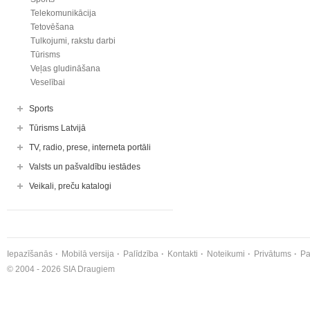
Telekomunikācija
Tetovēšana
Tulkojumi, rakstu darbi
Tūrisms
Veļas gludināšana
Veselībai
Sports
Tūrisms Latvijā
TV, radio, prese, interneta portāli
Valsts un pašvaldību iestādes
Veikali, preču katalogi
Iepazīšanās
Mobilā versija
Palīdzība
Kontakti
Noteikumi
Privātums
Pa
© 2004 - 2026 SIA Draugiem