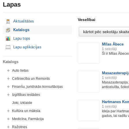
Lapas
Veselībai
Aktualitātes
Katalogs
Lapu tops
Mīlas Ābece
Lapu aplikācijas
1
sekotāji
Šī ir Mīlas Ābece
Katalogs
Auto lietas
Masazasterapij
1
sekotāji
Celtniecība un Remonts
Masazasterapija.l
Finanšu, juridiskās konsultācijas
anticelulīta, šok
Izglītības iestādes
Hartmanes Kons
Joki, izklaide
1
sekotāji
Kultūra un māksla
Ideja par Hartman
gadus, lai radītu v
Medicīna, Farmācija
Ražotnes