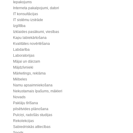
Iepakojums
Interneta pakalpojumi, datori
IT konsultācijas
IT sistēmu izstrāde
Izglītība
Izklaides pasākumi, viesības
Kapu labiekārtošana
Kvalitātes novērtēšana
Labdarība
Laboratorijas
Mājai un dārzam
Mājdzīvnieki
Mārketings, reklāma
Mēbeles
Namu apsaimniekošana
Nekustamais īpašums, mākleri
Novads
Paklāju tīrīšana
pilsētvides plānošana
Pulciņi, radošās studijas
Rekolekcijas
Sabiedriskās attiecības
Sports