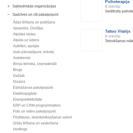
Psihoterapija
Sabiedriskās organizācijas
0
sekotāji
Sertificēts psihot
Sadzīves un citi pakalpojumi
Ādas tīrīšana un pulēšana
Apsardze, Drošība
Tattoo Vitalijs
Atpūtas vietas
0
sekotāji
Atpūta uz ūdens
Tetovēšanas māks
Auklītes, aprūpe
Auto pārvadājumi, krāvēji
Autotreniņi
Biroja tehnika, izejmateriāli
Blogs
Dažādi
Dizains
Ēdināšanas pakalpojumi
Elektroapgāde
Energoefektivitāte
ERP un CRM programmatūra
Foto un video pakalpojumi
Frizētavas, skaistumkopšanas saloni
Grīdu tīrīšana un vaskošana
Hostings