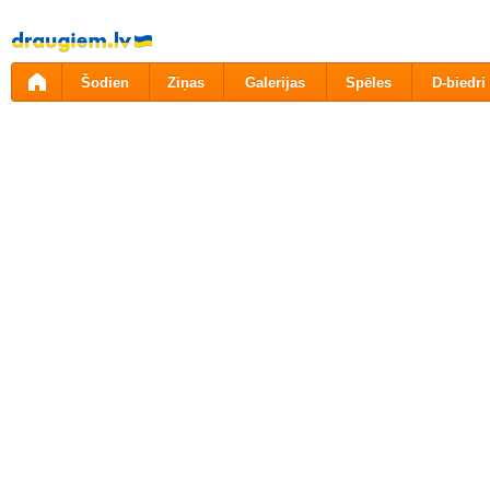
Pāriet
uz
saturu
Šodien
Ziņas
Galerijas
Spēles
D-biedri