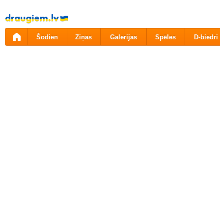
Pāriet
uz
saturu
Šodien
Ziņas
Galerijas
Spēles
D-biedri