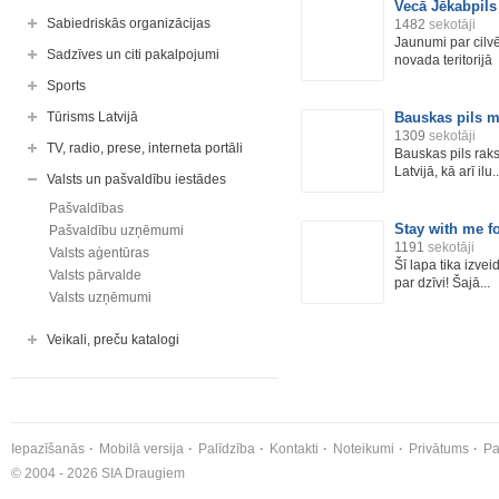
Vecā Jēkabpils
Sabiedriskās organizācijas
1482
sekotāji
Jaunumi par cilv
Sadzīves un citi pakalpojumi
novada teritorijā
Sports
Tūrisms Latvijā
Bauskas pils 
1309
sekotāji
TV, radio, prese, interneta portāli
Bauskas pils raks
Latvijā, kā arī ilu..
Valsts un pašvaldību iestādes
Pašvaldības
Stay with me fo
Pašvaldību uzņēmumi
1191
sekotāji
Valsts aģentūras
Šī lapa tika izvei
Valsts pārvalde
par dzīvi! Šajā...
Valsts uzņēmumi
Veikali, preču katalogi
Iepazīšanās
Mobilā versija
Palīdzība
Kontakti
Noteikumi
Privātums
Pa
© 2004 - 2026 SIA Draugiem