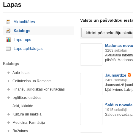
Lapas
Valsts un pašvaldību iest
Aktualitātes
Katalogs
Lapu tops
Madonas nova
Lapu aplikācijas
3263
sekotāji
Aktuālākā inform
pilsētā. Madonas 
Katalogs
Auto lietas
Jaunsardze
2460
sekotāji
Celtniecība un Remonts
Jaunsardzē jaunie
Finanšu, juridiskās konsultācijas
kļūt ikviens Latvija
Izglītības iestādes
Saldus novada
Joki, izklaide
1915
sekotāji
Kultūra un māksla
Saldus novada pa
Medicīna, Farmācija
Ražotnes