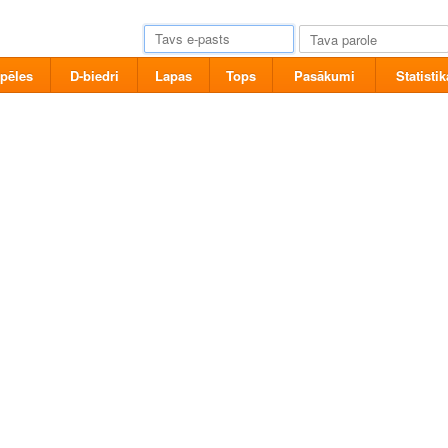
pēles
D-biedri
Lapas
Tops
Pasākumi
Statistik