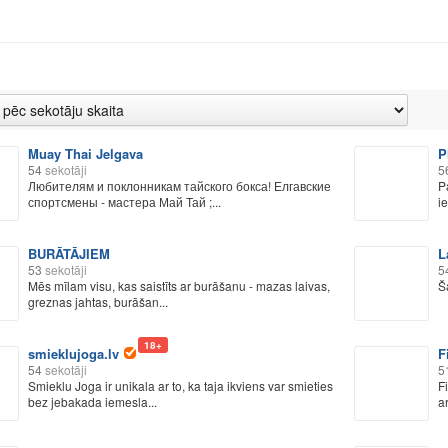
Muay Thai Jelgava
P
54
sekotāji
5
Любителям и поклонникам тайского бокса! Елгавские
P
спортсмены - мастера Май Тай ;...
i
BURĀTĀJIEM
L
53
sekotāji
5
Mēs mīlam visu, kas saistīts ar burāšanu - mazas laivas,
Š
greznas jahtas, burāšan...
18+
smieklujoga.lv
F
54
sekotāji
5
Smieklu Joga ir unikala ar to, ka taja ikviens var smieties
F
bez jebakada iemesla...
ar