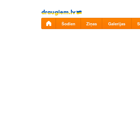
Pāriet
uz
saturu
Šodien
Ziņas
Galerijas
S