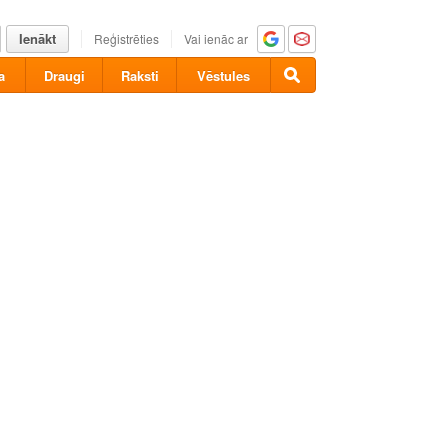
Ienākt
Reģistrēties
Vai ienāc ar
a
Draugi
Raksti
Vēstules