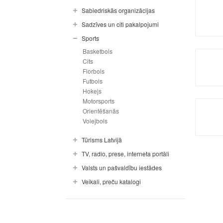
Sabiedriskās organizācijas
Sadzīves un citi pakalpojumi
Sports
Basketbols
Cits
Florbols
Futbols
Hokejs
Motorsports
Orientēšanās
Volejbols
Tūrisms Latvijā
TV, radio, prese, interneta portāli
Valsts un pašvaldību iestādes
Veikali, preču katalogi