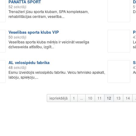
PANATTA SPORT
D
52
sekotāji
5
Trenažieri jūsu sporta klubam, SPA kompleksam,
D
rehabilitācijas centram, veselība...
Veselības sporta klubs VIP
P
50
sekotāji
4
Veselības sporta kluba mērķis ir veicināt veselīga
L
dzīvesveida attīstību, izglīt...
sā
AL velosipēdu fabrika
S
48
sekotāji
4
Esmu izveidojis velosipēdu fabriku. Veicu tehnisko apskati,
A
laboju, spieķoju,...
iepriekšējā
1
...
10
11
12
13
14
.