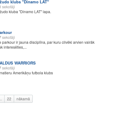
žudo klubs "Dinamo LAT"
1
sekotāji
žudo kluba "Dinamo LAT" lapa.
arkour
7
sekotāji
e parkour ir jauna disciplīna, par kuru cilvēki arvien vairāk
k interesēties,...
ALDUS WARRIORS
7
sekotāji
matieru Amerikāņu futbola klubs
..
22
nākamā