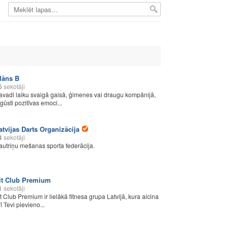
lāns B
6
sekotāji
avadi laiku svaigā gaisā, ģimenes vai draugu kompānijā,
egūsti pozitīvas emoci...
atvijas Darts Organizācija
4
sekotāji
autriņu mešanas sporta federācija.
it Club Premium
1
sekotāji
it Club Premium ir lielākā fitnesa grupa Latvijā, kura aicina
ī Tevi pievieno...