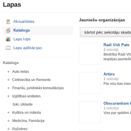
Lapas
Jauniešu organizācijas
Aktualitātes
Katalogs
Lapu tops
Radi Vidi Pats
Lapu aplikācijas
2
sekotāji
Biedrība Radi Vid
iespējas jaunieši
Katalogs
Auto lietas
Artūrs
1
sekotāji
Celtniecība un Remonts
Par visu kas man 
Finanšu, juridiskās konsultācijas
Izglītības iestādes
Obscurantism 
Joki, izklaide
1
sekotāji
Kultūra un māksla
Viss par spēlēm L
Medicīna, Farmācija
Ražotnes