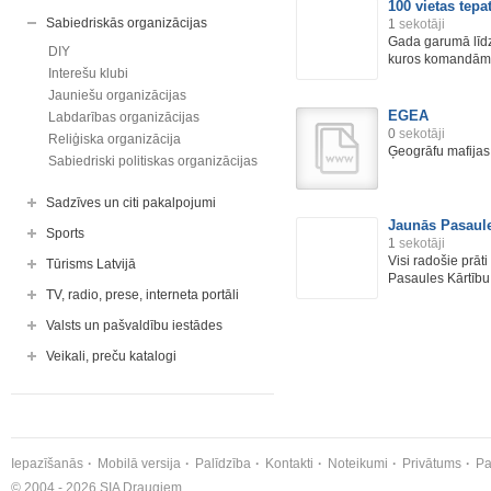
100 vietas tepat
Sabiedriskās organizācijas
1
sekotāji
Gada garumā līdz
DIY
kuros komandām b
Interešu klubi
Jauniešu organizācijas
EGEA
Labdarības organizācijas
0
sekotāji
Reliģiska organizācija
Ģeogrāfu mafijas
Sabiedriski politiskas organizācijas
Sadzīves un citi pakalpojumi
Jaunās Pasaule
Sports
1
sekotāji
Visi radošie prāt
Tūrisms Latvijā
Pasaules Kārtību
TV, radio, prese, interneta portāli
Valsts un pašvaldību iestādes
Veikali, preču katalogi
Iepazīšanās
Mobilā versija
Palīdzība
Kontakti
Noteikumi
Privātums
Pa
© 2004 - 2026 SIA Draugiem