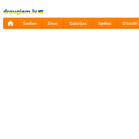
Pāriet
uz
saturu
Šodien
Ziņas
Galerijas
Spēles
D-biedri