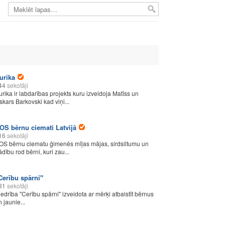
urika
44
sekotāji
urika ir labdarības projekts kuru izveidoja Matīss un
skars Barkovski kad viņi...
OS bērnu ciemati Latvijā
16
sekotāji
OS bērnu ciematu ģimenēs mīļas mājas, sirdsiltumu un
ādību rod bērni, kuri zau...
Cerību spārni"
31
sekotāji
iedrība "Cerību spārni" izveidota ar mērķi atbalstīt bērnus
 jaunie...