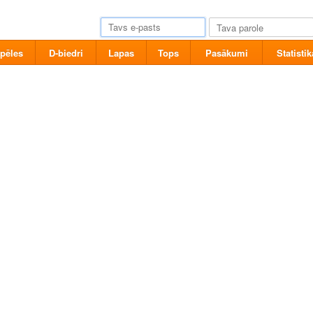
pēles
D-biedri
Lapas
Tops
Pasākumi
Statistik