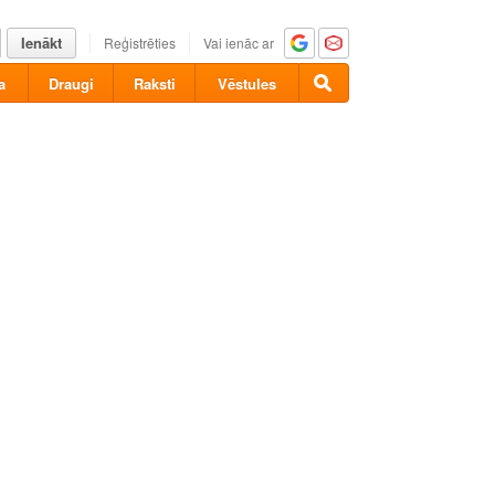
Ienākt
Reģistrēties
Vai ienāc ar
a
Draugi
Raksti
Vēstules