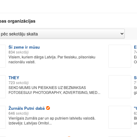
bas organizācijas
Šī zeme ir mūsu
E
834
sekotāji
7
Visiem, kuriem dārga Latvija. Par tiesisku, pilsonisku
E
nacionālu valsti.
O
THEY
S
723
sekotāji
7
SEKO MUMS UN PIESKAIES UZ BEZMAKSAS
S
FOTOSESIJU! PHOTOGRAPHY, ADVERTISING, MED...
g
Žurnāls Putni dabā
"
646
sekotāji
6
Vienīgais žurnāls par un ap putniem latviešu valodā.
B
Izdevējs: Latvijas Ornitol...
un