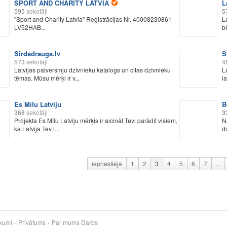
SPORT AND CHARITY LATVIA
L
595
sekotāji
5
"Sport and Charity Latvia" Reģistrācijas Nr. 40008230861
L
LV52HAB...
b
Sirdsdraugs.lv
S
573
sekotāji
4
Latvijas patversmju dzīvnieku katalogs un citas dzīvnieku
L
tēmas. Mūsu mērķi ir v...
l
Es Mīlu Latviju
B
368
sekotāji
3
Projekta Es Mīlu Latviju mērķis ir aicināt Tevi parādīt visiem,
N
ka Latvija Tev i...
d
iepriekšējā
1
2
3
4
5
6
7
...
kumi
Privātums
Par mums
Darbs