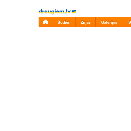
Pāriet
uz
saturu
Šodien
Ziņas
Galerijas
S