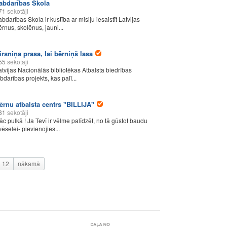
abdarības Skola
71
sekotāji
abdarības Skola ir kustība ar misiju iesaistīt Latvijas
ērnus, skolēnus, jauni...
irsniņa prasa, lai bērniņš lasa
55
sekotāji
atvijas Nacionālās bibliotēkas Atbalsta biedrības
abdarības projekts, kas palī...
ērnu atbalsta centrs "BILLIJA"
31
sekotāji
āc pulkā ! Ja Tevī ir vēlme palīdzēt, no tā gūstot baudu
vēselei- pievienojies...
12
nākamā