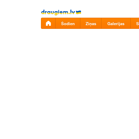
Pāriet
uz
saturu
Šodien
Ziņas
Galerijas
S