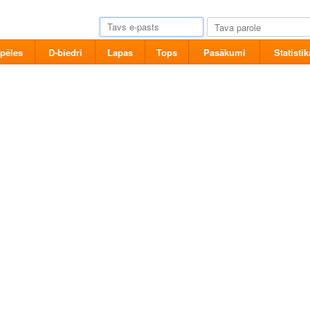
pēles
D-biedri
Lapas
Tops
Pasākumi
Statistik