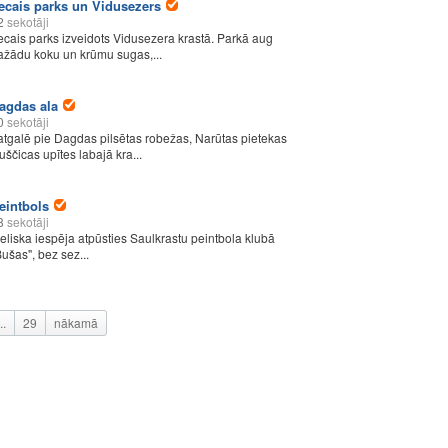
ecais parks un Vidusezers
2
sekotāji
ecais parks izveidots Vidusezera krastā. Parkā aug
ažādu koku un krūmu sugas,...
agdas ala
0
sekotāji
atgalē pie Dagdas pilsētas robežas, Narūtas pietekas
uščicas upītes labajā kra...
eintbols
8
sekotāji
ieliska iespēja atpūsties Saulkrastu peintbola klubā
Bušas", bez sez...
..
29
nākamā