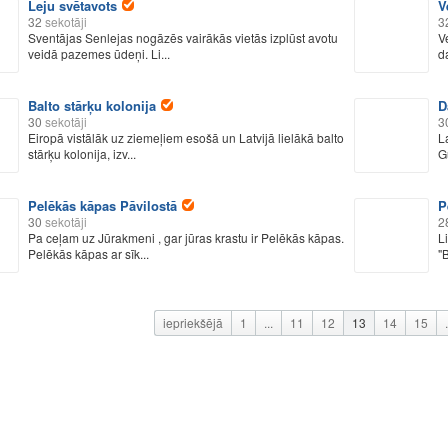
Leju svētavots
V
32
sekotāji
3
Sventājas Senlejas nogāzēs vairākās vietās izplūst avotu
V
veidā pazemes ūdeņi. Li...
d
Balto stārķu kolonija
D
30
sekotāji
3
Eiropā vistālāk uz ziemeļiem esošā un Latvijā lielākā balto
L
stārķu kolonija, izv...
G
Pelēkās kāpas Pāvilostā
P
30
sekotāji
2
Pa ceļam uz Jūrakmeni , gar jūras krastu ir Pelēkās kāpas.
L
Pelēkās kāpas ar sīk...
"
iepriekšējā
1
...
11
12
13
14
15
.