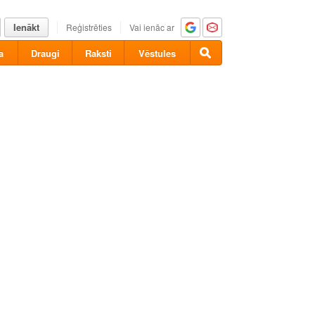
Ienākt
Reģistrēties
Vai ienāc ar
a
Draugi
Raksti
Vēstules