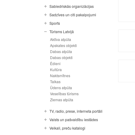
Sabiedriskās organizācijas
Sadzīves un citi pakalpojumi
Sports
Tūrisms Latvijā
Aktīva atpūta
Apskates objekti
Dabas atpūta
Dabas objekti
Ēdieni
Kultūra
Naktsmītnes
Talkas
Ūdens atpūta
Veselības tūrisms
Ziemas atpūta
TV, radio, prese, interneta portāli
Valsts un pašvaldību iestādes
Veikali, preču katalogi