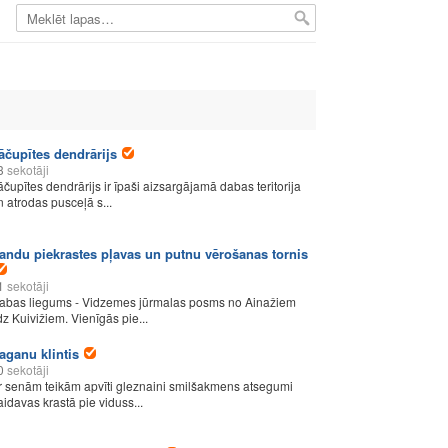
āčupītes dendrārijs
3
sekotāji
āčupītes dendrārijs ir īpaši aizsargājamā dabas teritorija
n atrodas pusceļā s...
andu piekrastes pļavas un putnu vērošanas tornis
1
sekotāji
abas liegums - Vidzemes jūrmalas posms no Ainažiem
īdz Kuivižiem. Vienīgās pie...
aganu klintis
0
sekotāji
r senām teikām apvīti gleznaini smilšakmens atsegumi
aidavas krastā pie viduss...