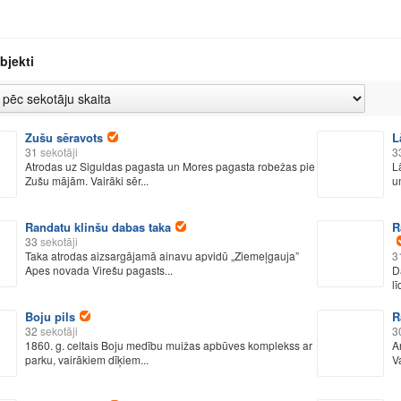
bjekti
Zušu sēravots
L
31
sekotāji
3
Atrodas uz Siguldas pagasta un Mores pagasta robežas pie
L
Zušu mājām. Vairāki sēr...
u
Randatu klinšu dabas taka
R
33
sekotāji
Taka atrodas aizsargājamā ainavu apvidū „Ziemeļgauja”
3
Apes novada Virešu pagasts...
D
l
Boju pils
R
32
sekotāji
3
1860. g. celtais Boju medību muižas apbūves komplekss ar
A
parku, vairākiem dīķiem...
V