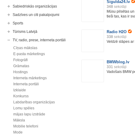
Sigulda24.lv
Sabiedriskās organizācijas
348
sekotāji
Mūsu pilsētas un 
Sadzīves un citi pakalpojumi
tieši tas, kas ir sva
Sports
Tūrisms Latvijā
Radio H2O
338
sekotāji
TV, radio, prese, interneta portāli
Veldzē slāpes ar
Cīņas mākslas
E-pasta mārketings
Fotogrāfi
BMWblog.lv
Grāmatas
331
sekotāji
Vadošais BMW por
Hostings
Interneta mārketings
Interneta portāli
Izklaide
Konkurss
Labdarības organizācijas
Lomu spēles
mājas lapu izstrāde
Māksla
Mobilie telefoni
Mode