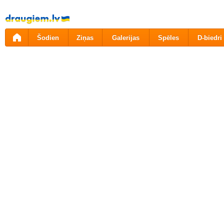
Pāriet
uz
saturu
Šodien
Ziņas
Galerijas
Spēles
D-biedri