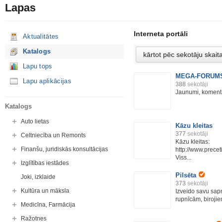
Lapas
Interneta portāli
Aktualitātes
Katalogs
Lapu tops
MEGA-FORUM
Lapu aplikācijas
388
sekotāji
Jaunumi, komentār
Katalogs
Auto lietas
Kāzu kleitas
377
sekotāji
Celtniecība un Remonts
Kāzu kleitas:
Finanšu, juridiskās konsultācijas
http://www.prece
Viss...
Izglītības iestādes
Pilsēta
Joki, izklaide
373
sekotāji
Kultūra un māksla
Izveido savu sapņ
rupnīcām, birojie
Medicīna, Farmācija
Ražotnes