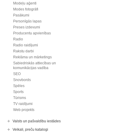
Modeļu aģenti
Modes fotogrāfi
Pasākumi
Personīgās lapas
Preses izdevumi
Producentu apvienības
Radio
Radio raidījumi
Rakstu darbi
Reklāma un mārketings
Sabiedriskās attiecības un
komunikācijas vadība
SEO
Snovbords
Spēles
Sports
Tūrisms
TV raidījumi
Web projekts
Valsts un pašvaldību iestādes
Veikali, preču katalogi