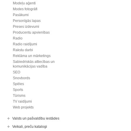
Modeļu aģenti
Modes fotogrāfi
Pasākumi
Personīgās lapas
Preses izdevumi
Producentu apvienības
Radio
Radio raidījumi
Rakstu darbi
Reklāma un mārketings
Sabiedriskās attiecības un
komunikācijas vadība
SEO
Snovbords
Spēles
Sports
Tūrisms
TV raidījumi
Web projekts
Valsts un pašvaldību iestādes
Veikali, preču katalogi