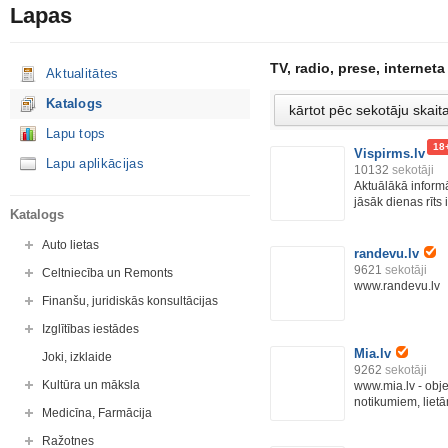
Lapas
TV, radio, prese, interneta
Aktualitātes
Katalogs
Lapu tops
18
Vispirms.lv
Lapu aplikācijas
10132
sekotāji
Aktuālākā informā
jāsāk dienas rīts ir
Katalogs
Auto lietas
randevu.lv
9621
sekotāji
Celtniecība un Remonts
www.randevu.lv
Finanšu, juridiskās konsultācijas
Izglītības iestādes
Mia.lv
Joki, izklaide
9262
sekotāji
Kultūra un māksla
www.mia.lv - obje
notikumiem, lietā
Medicīna, Farmācija
Ražotnes