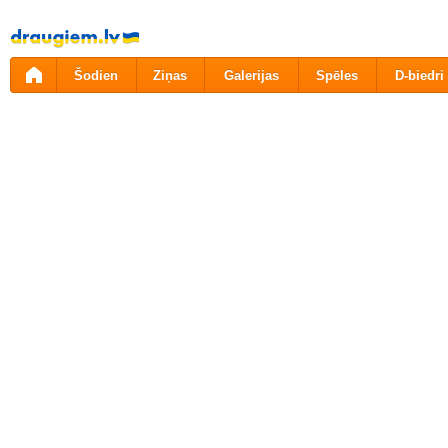
Pāriet
uz
saturu
Šodien
Ziņas
Galerijas
Spēles
D-biedri