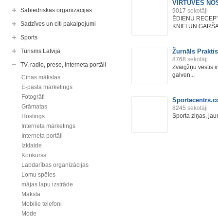
VIRTUVES NO
Sabiedriskās organizācijas
9017
sekotāji
ĒDIENU RECEPT
Sadzīves un citi pakalpojumi
KNIFI UN GARŠ
Sports
Tūrisms Latvijā
Žurnāls Praktis
8768
sekotāji
TV, radio, prese, interneta portāli
Zvaigžņu vēstis ir
galven...
Cīņas mākslas
E-pasta mārketings
Fotogrāfi
Sportacentrs.
Grāmatas
8245
sekotāji
Sporta ziņas, jau
Hostings
Interneta mārketings
Interneta portāli
Izklaide
Konkurss
Labdarības organizācijas
Lomu spēles
mājas lapu izstrāde
Māksla
Mobilie telefoni
Mode