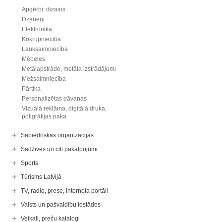
Apģērbi, dizains
Dzērieni
Elektronika
Kokrūpniecība
Lauksaimniecība
Mēbeles
Metālapstrāde, metāla izstrādājumi
Mežsaimniecība
Pārtika
Personalizētas dāvanas
Vizuālā reklāma, digitālā druka,
poligrāfijas paka
Sabiedriskās organizācijas
Sadzīves un citi pakalpojumi
Sports
Tūrisms Latvijā
TV, radio, prese, interneta portāli
Valsts un pašvaldību iestādes
Veikali, preču katalogi