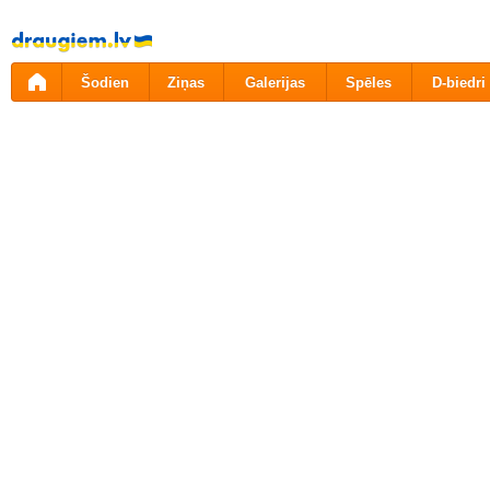
Pāriet
uz
saturu
Šodien
Ziņas
Galerijas
Spēles
D-biedri