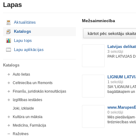
Lapas
Mežsaimniecība
Aktualitātes
Katalogs
Lapu tops
Latvijas delika
Lapu aplikācijas
3
sekotāji
PAR LATVIJAS 
Katalogs
Auto lietas
LIGNUM LATVI
1
sekotāji
Celtniecība un Remonts
SIA “LIGNUM LATV
Finanšu, juridiskās konsultācijas
bagātākajiem un a
Izglītības iestādes
www.MarupesEg
Joki, izklaide
0
sekotāji
Kultūra un māksla
Mēs piedāvājam 
tirdzniecības viet
Medicīna, Farmācija
Ražotnes