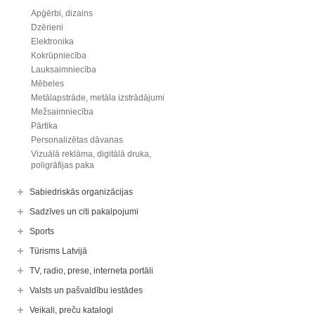
Apģērbi, dizains
Dzērieni
Elektronika
Kokrūpniecība
Lauksaimniecība
Mēbeles
Metālapstrāde, metāla izstrādājumi
Mežsaimniecība
Pārtika
Personalizētas dāvanas
Vizuālā reklāma, digitālā druka,
poligrāfijas paka
Sabiedriskās organizācijas
Sadzīves un citi pakalpojumi
Sports
Tūrisms Latvijā
TV, radio, prese, interneta portāli
Valsts un pašvaldību iestādes
Veikali, preču katalogi