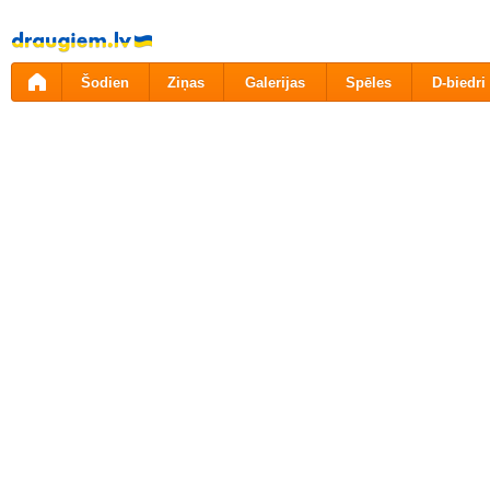
Pāriet
uz
saturu
Šodien
Ziņas
Galerijas
Spēles
D-biedri