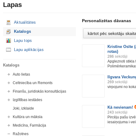
Lapas
Personalizētas dāvanas
Aktualitātes
Katalogs
Lapu tops
Kristīne Osīte 
Lapu aplikācijas
rotas)
286
sekotāji
Apgleznoti stikla 
Katalogs
Polimērkeramikas
Auto lietas
Ilgvara Veckun
269
sekotāji
Celtniecība un Remonts
virpojumi no koka
Finanšu, juridiskās konsultācijas
Izglītības iestādes
Kā nevienam!
Joki, izklaide
243
sekotāji
Kultūra un māksla
Pircēju pašu izv
iesaiņojuma i-veik
Medicīna, Farmācija
Ražotnes