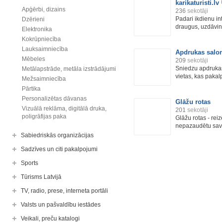
karikaturisti.lv
Apģērbi, dizains
236
sekotāji
Padari ikdienu in
Dzērieni
draugus, uzdāvin
Elektronika
Kokrūpniecība
Lauksaimniecība
Apdrukas sal
Mēbeles
209
sekotāji
Sniedzu apdrukas
Metālapstrāde, metāla izstrādājumi
vietas, kas pakal
Mežsaimniecība
Pārtika
Personalizētas dāvanas
Glāžu rotas
Vizuālā reklāma, digitālā druka,
201
sekotāji
poligrāfijas paka
Glāžu rotas - rei
nepazaudētu savu
Sabiedriskās organizācijas
Sadzīves un citi pakalpojumi
Sports
Tūrisms Latvijā
TV, radio, prese, interneta portāli
Valsts un pašvaldību iestādes
Veikali, preču katalogi