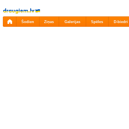
Pāriet
uz
saturu
Šodien
Ziņas
Galerijas
Spēles
D-biedri