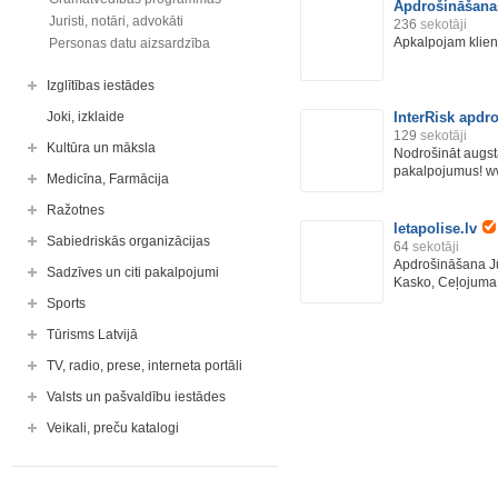
Apdrošināšana
Juristi, notāri, advokāti
236
sekotāji
Apkalpojam klient
Personas datu aizsardzība
Izglītības iestādes
Joki, izklaide
InterRisk apdr
129
sekotāji
Kultūra un māksla
Nodrošināt augst
pakalpojumus! www
Medicīna, Farmācija
Ražotnes
letapolise.lv
Sabiedriskās organizācijas
64
sekotāji
Apdrošināšana Jū
Sadzīves un citi pakalpojumi
Kasko, Ceļojuma 
Sports
Tūrisms Latvijā
TV, radio, prese, interneta portāli
Valsts un pašvaldību iestādes
Veikali, preču katalogi