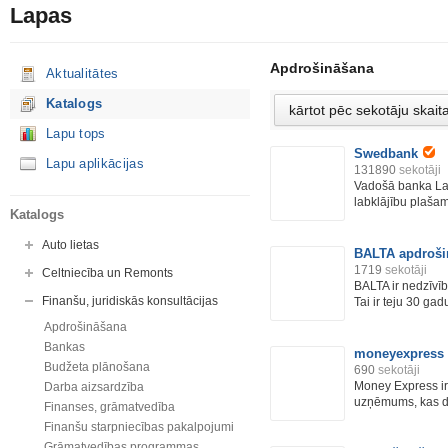
Lapas
Apdrošināšana
Aktualitātes
Katalogs
Lapu tops
Swedbank
Lapu aplikācijas
131890
sekotāji
Vadošā banka Latv
labklājību plašam 
Katalogs
Auto lietas
BALTA apdroši
1719
sekotāji
Celtniecība un Remonts
BALTA ir nedzīvīb
Finanšu, juridiskās konsultācijas
Tai ir teju 30 gadu
Apdrošināšana
Bankas
moneyexpress
Budžeta plānošana
690
sekotāji
Money Express ir 
Darba aizsardzība
uzņēmums, kas da
Finanses, grāmatvedība
Finanšu starpniecības pakalpojumi
Grāmatvedības programmas