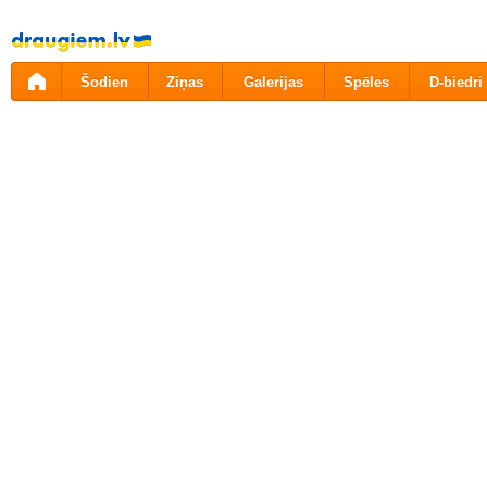
Pāriet
uz
saturu
Šodien
Ziņas
Galerijas
Spēles
D-biedri