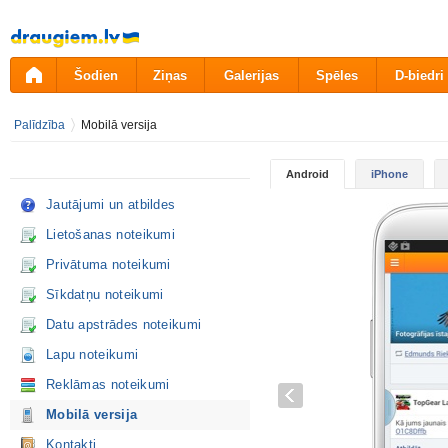
Pāriet
uz
saturu
Šodien
Ziņas
Galerijas
Spēles
D-biedri
Palīdzība
Mobilā versija
Android
iPhone
Jautājumi un atbildes
Lietošanas noteikumi
Privātuma noteikumi
Sīkdatņu noteikumi
Datu apstrādes noteikumi
Lapu noteikumi
Reklāmas noteikumi
Mobilā versija
Kontakti