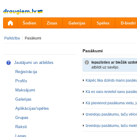
Pāriet
uz
saturu
Šodien
Ziņas
Galerijas
Spēles
D-biedri
Palīdzība
Pasākumi
Pasākumi
Jautājumi un atbildes
Iepazīsties ar biežāk uzd
atbildi uz savējo.
Reģistrācija
Kāpēc tika dzēsts mans pasā
Profils
Maksājumi
Kā es varu ievietot savu pasā
Galerijas
Kā pievienot pasākuma vietu, j
Aplikācijas/spēles
Izveidoju pasākumu, taču vēlos t
Grupas
Izveidoju pasākumu, taču meklē
Raksti
Lapas