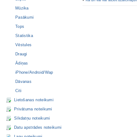
Kā un vai var atcelt uzaicināj
Mūzika
Pasākumi
Tops
Statistika
Vēstules
Draugi
Ādiņas
iPhone/Android/Wap
Dāvanas
Citi
Lietošanas noteikumi
Privātuma noteikumi
Sīkdatņu noteikumi
Datu apstrādes noteikumi
Lapu noteikumi