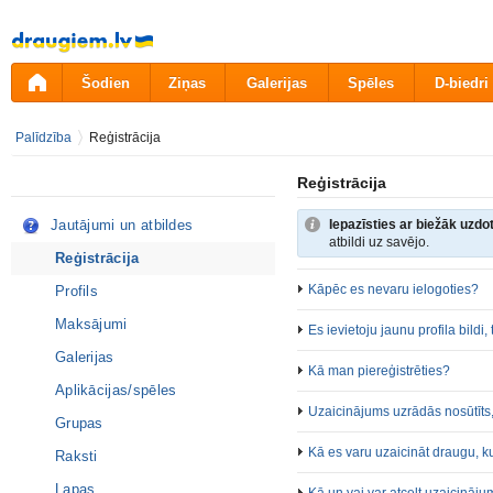
Pāriet
uz
saturu
Šodien
Ziņas
Galerijas
Spēles
D-biedri
Palīdzība
Reģistrācija
Reģistrācija
Jautājumi un atbildes
Iepazīsties ar biežāk uzd
atbildi uz savējo.
Reģistrācija
Kāpēc es nevaru ielogoties?
Profils
Maksājumi
Es ievietoju jaunu profila bildi
Galerijas
Kā man piereģistrēties?
Aplikācijas/spēles
Uzaicinājums uzrādās nosūtīts,
Grupas
Kā es varu uzaicināt draugu, ku
Raksti
Lapas