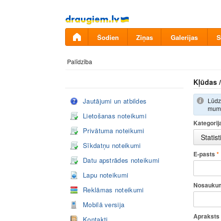
Pāriet
uz
saturu
Šodien
Ziņas
Galerijas
S
Palīdzība
Kļūdas /
Jautājumi un atbildes
Lūdzu
mums
Lietošanas noteikumi
Kategorij
Privātuma noteikumi
Sīkdatņu noteikumi
E-pasts
*
Datu apstrādes noteikumi
Lapu noteikumi
Nosauku
Reklāmas noteikumi
Mobilā versija
Apraksts
Kontakti