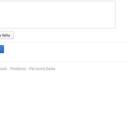
s failu
t
kumi
Privātums
Par mums
Darbs