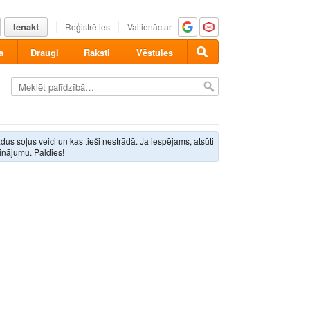
Ienākt
Reģistrēties
Vai ienāc ar
a
Draugi
Raksti
Vēstules
ādus soļus veici un kas tieši nestrādā. Ja iespējams, atsūti
inājumu. Paldies!