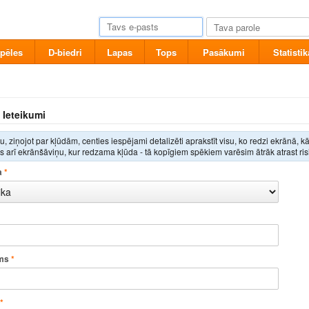
pēles
D-biedri
Lapas
Tops
Pasākumi
Statistik
 Ieteikumi
, ziņojot par kļūdām, centies iespējami detalizēti aprakstīt visu, ko redzi ekrānā, k
 arī ekrānšāviņu, kur redzama kļūda - tā kopīgiem spēkiem varēsim ātrāk atrast ris
a
*
ms
*
*