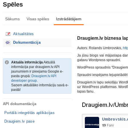
Spēles
Sākums
Visas spēles
Izstrādātājiem
Aktualitātes
Draugiem.lv biznesa la
Dokumentācija
Autors: Rolands Umbrovskis,
htt
Ja jūsu blogs vai mājaslapa dar
gatavu Wordpress spraudni.
Aktuāla informācija
Aktuālā
informācija par draugiem.lv API
WordPress spraudnis "Draugiem.l
jaunumiem ir pieejama Google e-
Spraudni iespējams lejupielādēt
pasta grupā:
Draugiem.lv API
developer group
.
Draugiem.lv lapu sekotāju WordPr
Saņem aktuālāko informāciju savā e-
uz WordPress platformas. WordPr
pastā!
lapas fanu.
API dokumentācija
Portālā integrētās aplikācijas
Draugiem.lv pase