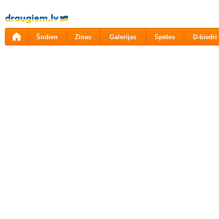
Pāriet
uz
saturu
Šodien
Ziņas
Galerijas
Spēles
D-biedri