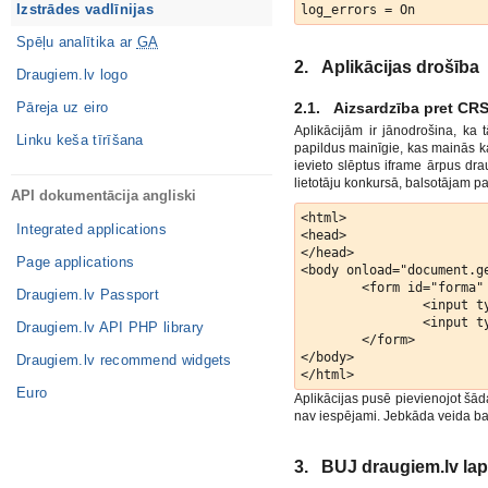
Izstrādes vadlīnijas
Spēļu analītika ar
GA
2. Aplikācijas drošība
Draugiem.lv logo
Pāreja uz eiro
2.1. Aizsardzība pret CRS
Aplikācijām ir jānodrošina, ka
Linku keša tīrīšana
papildus mainīgie, kas mainās kat
ievieto slēptus iframe ārpus dra
lietotāju konkursā, balsotājam p
API dokumentācija angliski
<html>

Integrated applications
<head>

</head>

Page applications
<body onload="document.ge
        <form id="forma"
Draugiem.lv Passport
                <input t
                <input t
Draugiem.lv API PHP library
        </form>

</body>

Draugiem.lv recommend widgets
Euro
Aplikācijas pusē pievienojot šād
nav iespējami. Jebkāda veida ba
3. BUJ draugiem.lv lapu