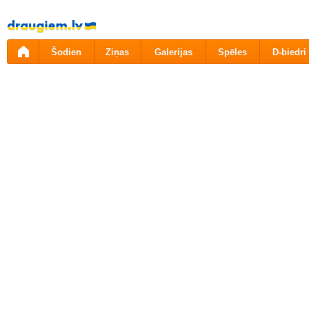
Pāriet
uz
saturu
Šodien
Ziņas
Galerijas
Spēles
D-biedri