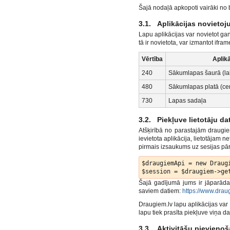
Šajā nodaļā apkopoti vairāki no 
3.1. Aplikācijas novietoj
Lapu aplikācijas var novietot ga
tā ir novietota, var izmantot i
Vērtība
Aplik
240
Sākumlapas šaurā (la
480
Sākumlapas platā (cen
730
Lapas sadaļa
3.2. Piekļuve lietotāju da
Atšķirībā no parastajām draugie
ievietota aplikācija, lietotājam n
pirmais izsaukums uz sesijas pārb
$draugiemApi = new Draugi
Šajā gadījumā jums ir jāparāda 
saviem datiem:
https://www.draug
Draugiem.lv lapu aplikācijas var i
lapu tiek prasīta piekļuve viņa da
3.3. Aktivitāšu pievieno