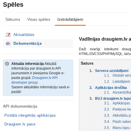
Spēles
Sākums
Visas spēles
Izstrādātājiem
Aktualitātes
Vadlīnijas draugiem.lv a
Dokumentācija
Daži svarīgi ieteikumi draug
HTML/JS/CSS/PHP/MySQL, taču prak
Saturs
Aktuāla informācija
Aktuālā
informācija par draugiem.lv API
1. Servera uzstādījumi
jaunumiem ir pieejama Google e-
1.1. Globāli ser
pasta grupā:
Draugiem.lv API
1.2. Lietotājiem
developer group
.
Saņem aktuālāko informāciju savā e-
2. Aplikācijas drošība
pastā!
2.1. Aizsardzība
3. BUJ draugiem.lv lapu 
3.1. Aplikācijas
API dokumentācija
3.2. Piekļuve lie
Portālā integrētās aplikācijas
3.3. Aktivitāšu 
3.4. Flash satur
Draugiem.lv pase
3.5. Manu lapu a