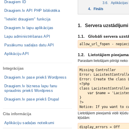
Draugiem ID
3.6. Aplikācijas
4. Fināls
Draugiem.lv API PHP bibliotēka
"Ieteikt draugiem" funkcija
1. Servera uzstādījumi
Draugiem.lv lapu aplikācijas
1.1. Globāli servera uzst
Lapu administrēšanas API
Pasākumu sadaļas datu API
Aplikāciju API
1.2. Lietotājiem pieejama
Parastam lietotājam pilnīgi neko
Integrācijas
Missing Controller

Error: LacistestControlle
Draugiem.lv pase priekš Wordpress
Error: Create the class 
<?php

Draugiem.lv biznesa lapu fanu
class LacistestController
spraudnis priekš Wordpress
    var $name = 'Lacistes
}

Draugiem.lv pase priekš Drupal
?>

Lietotājiem pieejamā vidē kļūdu 
Cita informācija
kļūdām:
Aplikāciju sadaļas noteikumi
display_errors = Off
