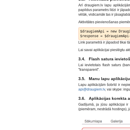
Arī draugiem.lv lapu aplikācijām
papildus parametrs līdzi ir jāpa
vēlāk, visticamāk tas ir jāsaglab
Aktivitātes pievienošanas piemēr
$draugiemApi = new Draugi
Link parametrā ir jāpadod tikai t
Lai savai aplikācijai pieslēgtu akt
3.4. Flash satura ievieto
Lai ievietotais flash saturs (ba
"transparent".
3.5. Manu lapu aplikāciju
Lapu aplikācijām šobrīd ir nepiec
api@draugiem.lv
, vai skype: ing
3.6. Aplikācijas korekta
Gadījumā, ja jūsu aplikācijai i
(piemēram, nestrādā hostings), j