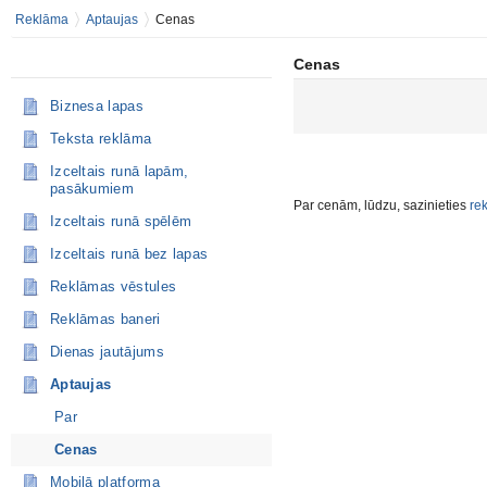
Reklāma
Aptaujas
Cenas
Cenas
Biznesa lapas
Teksta reklāma
Izceltais runā lapām,
pasākumiem
Par cenām, lūdzu, sazinieties
re
Izceltais runā spēlēm
Izceltais runā bez lapas
Reklāmas vēstules
Reklāmas baneri
Dienas jautājums
Aptaujas
Par
Cenas
Mobilā platforma