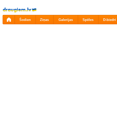
Pāriet
uz
saturu
Šodien
Ziņas
Galerijas
Spēles
D-biedri