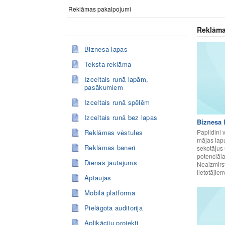
Reklāmas pakalpojumi
Reklāma
Biznesa lapas
Teksta reklāma
Izceltais runā lapām,
pasākumiem
Izceltais runā spēlēm
Izceltais runā bez lapas
Biznesa 
Reklāmas vēstules
Papildini 
mājas lap
Reklāmas baneri
sekotājus 
potenciālaj
Dienas jautājums
Neaizmirst
lietotājiem
Aptaujas
Mobilā platforma
Pielāgota auditorija
Aplikāciju projekti