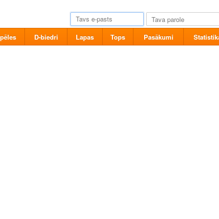
pēles
D-biedri
Lapas
Tops
Pasākumi
Statistik