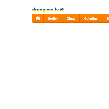
Pāriet
uz
saturu
Šodien
Ziņas
Galerijas
S