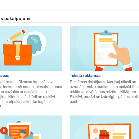
s pakalpojumi
lapas
Teksta reklāmas
vai izmanto Biznesa lapu kā savu
Reklāmas risinājums, kas ļauj atlasīt un
u. Ieekonomē naudu, piesaisti jaunus
uzrunāt precīzu auditoriju un maksāt tikai
un sazinies ar esošajiem un
reklāmas atvēršanas reizēm - klikšķiem.
iem klientiem ātri, ērti un efektīvi.
Efektīvi, precīzi un izdevīgi – pārliecinieti
i par atpakaļsaikni, ko iegūsi no
paši.
!