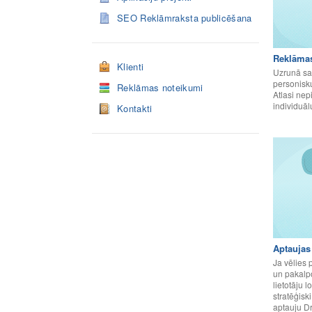
SEO Reklāmraksta publicēšana
Reklāmas
Klienti
Uzrunā sav
personisku
Reklāmas noteikumi
Atlasi nep
individuā
Kontakti
Aptaujas
Ja vēlies 
un pakalp
lietotāju l
stratēģisk
aptauju Dr