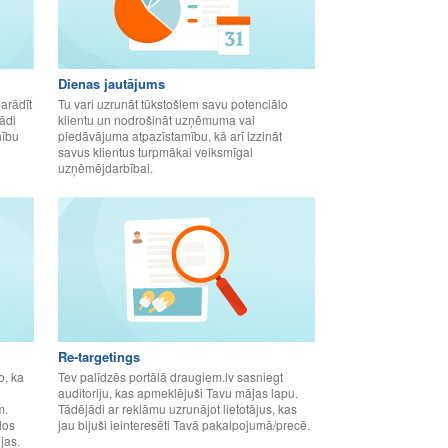
Dienas jautājums
parādīt
Tu vari uzrunāt tūkstošiem savu potenciālo
ādi
klientu un nodrošināt uzņēmuma vai
nību
piedāvājuma atpazīstamību, kā arī izzināt
savus klientus turpmākai veiksmīgai
uzņēmējdarbībai.
Re-targetings
o, ka
Tev palīdzēs portālā draugiem.lv sasniegt
auditoriju, kas apmeklējuši Tavu mājas lapu.
m.
Tādējādi ar reklāmu uzrunājot lietotājus, kas
los
jau bijuši ieinteresēti Tavā pakalpojumā/precē.
jas.