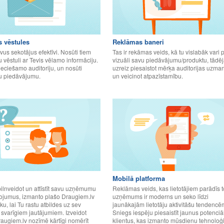
 vēstules
Reklāmas baneri
us sekotājus efektīvi. Nosūti tiem
Tas ir rekāmas veids, kā tu vislabāk vari 
 vēstuli ar Tevis vēlamo informāciju.
vizuāli savu piedāvājumu/produktu, tādēj
ieciešamo auditoriju, un nosūti
uzreiz piesaistot mērķa auditorijas uzma
lu piedāvājumu.
un veicinot atpazīstamību.
Mobilā platforma
pilnveidot un attīstīt savu uzņēmumu
Reklāmas veids, kas lietotājiem parādīs t
ojumus, izmanto plašo Draugiem.lv
uzņēmums ir moderns un seko līdzi
oku, lai Tu rastu atbildes uz sev
jaunākajām lietotāju aktivitāšu tendencē
i svarīgiem jautājumiem. Izveidot
Sniegs iespēju piesaistīt jaunus potenciā
augiem.lv nozīmē kārtīgi nomērīt
klientus, kas izmanto mūsdienu tehnoloģi