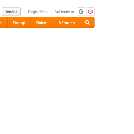
Ienākt
Reģistrēties
Vai ienāc ar
a
Draugi
Raksti
Vēstules