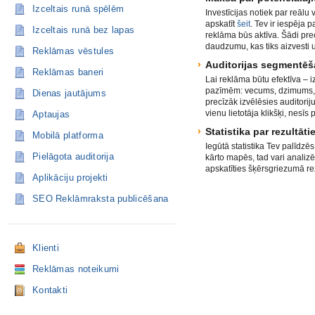
Izceltais runā spēlēm
Investīcijas notiek par reālu v
apskatīt
šeit
. Tev ir iespēja 
Izceltais runā bez lapas
reklāma būs aktīva. Šādi prec
daudzumu, kas tiks aizvesti 
Reklāmas vēstules
Auditorijas segmentē
Reklāmas baneri
Lai reklāma būtu efektīva – 
pazīmēm: vecums, dzimums, dzī
Dienas jautājums
precīzāk izvēlēsies auditorij
vienu lietotāja klikšķi, ne
Aptaujas
Statistika par rezultāti
Mobilā platforma
Iegūtā statistika Tev palīdzēs
Pielāgota auditorija
kārto mapēs, tad vari analizē
apskatīties šķērsgriezumā re
Aplikāciju projekti
SEO Reklāmraksta publicēšana
Klienti
Reklāmas noteikumi
Kontakti