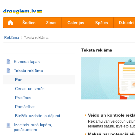
Pāriet
uz
saturu
Šodien
Ziņas
Galerijas
Spēles
D-biedri
Reklāma
Teksta reklāma
Teksta reklāma
Biznesa lapas
Teksta reklāma
Par
Cenas un izmēri
Prasības
Pamācības
Veido un kontrolē rek
Biežāk uzdotie jautājumi
Reklāmu vari veidot un uztur
Izceltais runā lapām,
reklāmas saturu, izvēlēto aud
pasākumiem
Maksā par potenciālaji