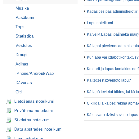
Vai es patstāvīgi varu paplašinā
Mūzika
Kādas tiesības administrējot i
Pasākumi
Lapu noteikumi
Tops
Kā veikt Lapas īpašnieka mai
Statistika
Vēstules
Kā lapai pievienot administrat
Draugi
Kur lapā var izlabot kontaktus?
Ādiņas
Ko darīt ja lapas kontaktos no
iPhone/Android/Wap
Kā izdzēst izveidoto lapu?
Dāvanas
Citi
Kā lapā ievietot bildes, lai kā 
Lietošanas noteikumi
Cik ilgā laikā pēc rēķina apma
Privātuma noteikumi
Kā es varu dzēst sevi no lapas
Sīkdatņu noteikumi
Datu apstrādes noteikumi
Lapu noteikumi