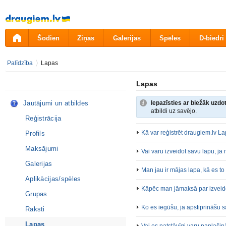
Pāriet
uz
saturu
Šodien
Ziņas
Galerijas
Spēles
D-biedri
Palīdzība
Lapas
Lapas
Jautājumi un atbildes
Iepazīsties ar biežāk uzd
atbildi uz savējo.
Reģistrācija
Kā var reģistrēt draugiem.lv L
Profils
Maksājumi
Vai varu izveidot savu lapu, ja
Galerijas
Man jau ir mājas lapa, kā es to
Aplikācijas/spēles
Kāpēc man jāmaksā par izveid
Grupas
Ko es iegūšu, ja apstiprināšu 
Raksti
Lapas