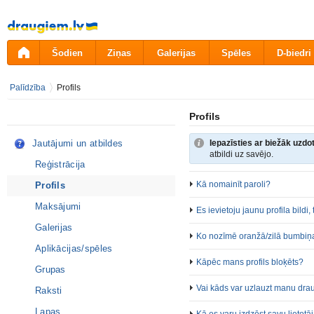
Pāriet
uz
saturu
Šodien
Ziņas
Galerijas
Spēles
D-biedri
Palīdzība
Profils
Profils
Jautājumi un atbildes
Iepazīsties ar biežāk uzd
atbildi uz savējo.
Reģistrācija
Kā nomainīt paroli?
Profils
Maksājumi
Es ievietoju jaunu profila bildi
Galerijas
Ko nozīmē oranžā/zilā bumbiņa 
Aplikācijas/spēles
Kāpēc mans profils bloķēts?
Grupas
Vai kāds var uzlauzt manu drau
Raksti
Lapas