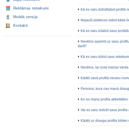
Reklāmas noteikumi
Kā es varu dzēst/labot profilā 
Mobilā versija
Nejauši pieteicos sekot kāda lie
Kontakti
Kā es varu izlabot savu portālā
Nevēlos saņemt uz savu profilu
darīt?
Kā es varu dzēst savu ieteiku
Nevēlos, lai izceļ manas vārd
Kādēļ savā profilā nevaru no
Persona, kura nav manā draugu 
Ko no mana profila aktivitātēm
Vai es varu redzēt sava profila 
Kādēļ uz drauga profila bilde