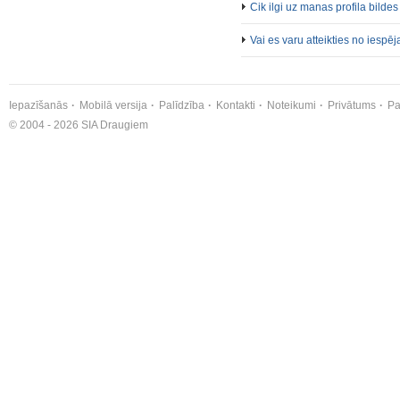
Cik ilgi uz manas profila bil
Vai es varu atteikties no iesp
Iepazīšanās
Mobilā versija
Palīdzība
Kontakti
Noteikumi
Privātums
Pa
© 2004 - 2026 SIA Draugiem