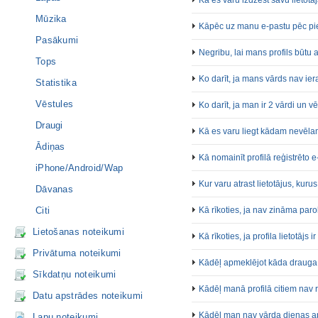
Kā es varu izdzēst savu lietotā
Mūzika
Kāpēc uz manu e-pastu pēc piep
Pasākumi
Negribu, lai mans profils būtu 
Tops
Ko darīt, ja mans vārds nav ier
Statistika
Vēstules
Ko darīt, ja man ir 2 vārdi un 
Draugi
Kā es varu liegt kādam nevēlam
Ādiņas
Kā nomainīt profilā reģistrēto 
iPhone/Android/Wap
Kur varu atrast lietotājus, kuru
Dāvanas
Citi
Kā rīkoties, ja nav zināma paro
Lietošanas noteikumi
Kā rīkoties, ja profila lietotājs i
Privātuma noteikumi
Kādēļ apmeklējot kāda drauga 
Sīkdatņu noteikumi
Kādēļ manā profilā citiem nav
Datu apstrādes noteikumi
Kādēļ man nav vārda dienas a
Lapu noteikumi