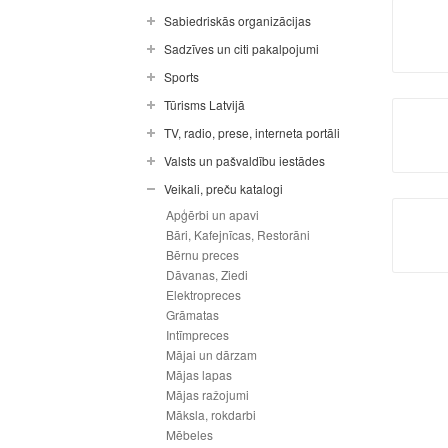
Sabiedriskās organizācijas
Sadzīves un citi pakalpojumi
Sports
Tūrisms Latvijā
TV, radio, prese, interneta portāli
Valsts un pašvaldību iestādes
Veikali, preču katalogi
Apģērbi un apavi
Bāri, Kafejnīcas, Restorāni
Bērnu preces
Dāvanas, Ziedi
Elektropreces
Grāmatas
Intīmpreces
Mājai un dārzam
Mājas lapas
Mājas ražojumi
Māksla, rokdarbi
Mēbeles