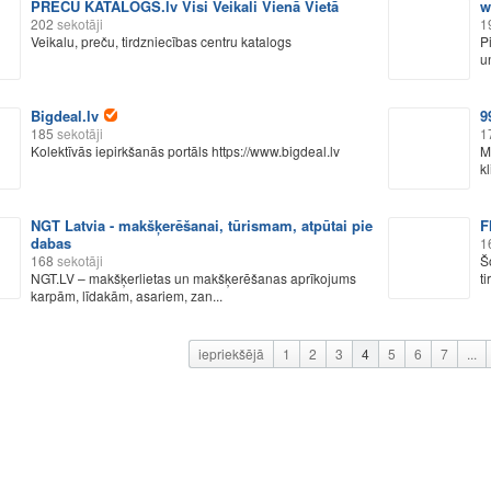
PREČU KATALOGS.lv Visi Veikali Vienā Vietā
w
202
sekotāji
1
Veikalu, preču, tirdzniecības centru katalogs
P
u
Bigdeal.lv
9
185
sekotāji
1
Kolektīvās iepirkšanās portāls https://www.bigdeal.lv
M
k
NGT Latvia - makšķerēšanai, tūrismam, atpūtai pie
F
dabas
1
168
sekotāji
Š
NGT.LV – makšķerlietas un makšķerēšanas aprīkojums
ti
karpām, līdakām, asariem, zan...
iepriekšējā
1
2
3
4
5
6
7
...