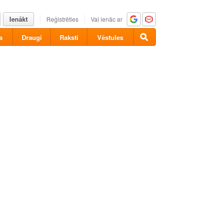
Ienākt
Reģistrēties
Vai ienāc ar
a
Draugi
Raksti
Vēstules