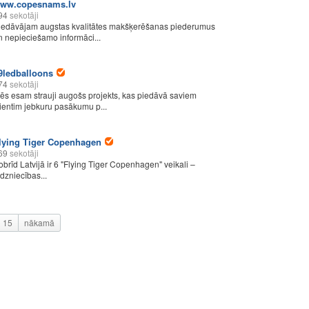
ww.copesnams.lv
94
sekotāji
iedāvājam augstas kvalitātes makšķerēšanas piederumus
n nepieciešamo informāci...
9ledballoons
74
sekotāji
ēs esam strauji augošs projekts, kas piedāvā saviem
lientim jebkuru pasākumu p...
lying Tiger Copenhagen
69
sekotāji
obrīd Latvijā ir 6 "Flying Tiger Copenhagen" veikali –
rdzniecības...
15
nākamā