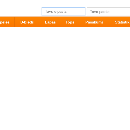
pēles
D-biedri
Lapas
Tops
Pasākumi
Statistik