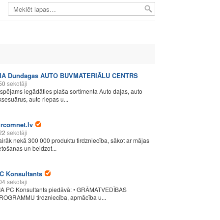
IA Dundagas AUTO BUVMATERIĀLU CENTRS
50
sekotāji
espējams iegādāties plaša sortimenta Auto daļas, auto
ksesuārus, auto riepas u...
ircomnet.lv
22
sekotāji
airāk nekā 300 000 produktu tirdzniecība, sākot ar mājas
ietošanas un beidzot...
C Konsultants
04
sekotāji
IA PC Konsultants piedāvā: • GRĀMATVEDĪBAS
ROGRAMMU tirdzniecība, apmācība u...