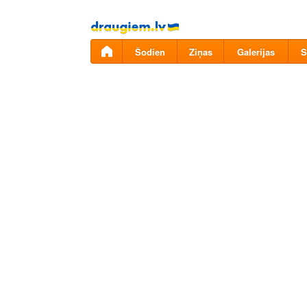
Pāriet
uz
saturu
Šodien
Ziņas
Galerijas
S