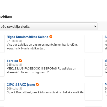
hobijam
Rīgas Numismātikas Salons
S
271
sekotāji
2
Viss par Latvijas un pasaules monētām un banknotēm.
I
www.rns.lv Numismātikas ja...
a
bbrotas
a
245
sekotāji
2
MEKLĒ MŪS FACEBOOK !!! BBROTAS Rotaslietas un
V
aksesuāri. Taisam un tirgojam. P...
l
CIPO &BAXX jeans
P
206
sekotāji
2
Cipo & Baxx džinsi, neatkārtojams dizains , lieliska kvalitāte
S
P