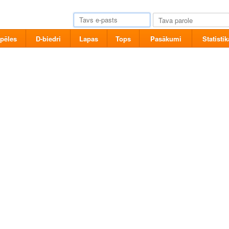
pēles
D-biedri
Lapas
Tops
Pasākumi
Statistik