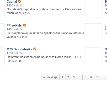
Capital
T
1906
sekotāji
1
Oficiālā A/S Capital lapa portālā draugiem.lv. Pievienojies
U
mūsu lapai, iegūs...
p
FF veikals
L
1435
sekotāji
1
Lieliski piedāvājumi un laba apkalpošana raksturo interneta
L
veikalu ff.lv. Inte...
M79 Datortehnika
N
1134
sekotāji
1
Datortehnikas tirdzniecība un serviss Darba laiks: P.O.T.C.P.
N
- 8:00-20:00...
m
iepriekšējā
1
2
3
4
5
6
7
...