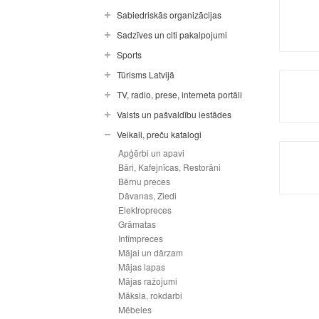
Sabiedriskās organizācijas
Sadzīves un citi pakalpojumi
Sports
Tūrisms Latvijā
TV, radio, prese, interneta portāli
Valsts un pašvaldību iestādes
Veikali, preču katalogi
Apģērbi un apavi
Bāri, Kafejnīcas, Restorāni
Bērnu preces
Dāvanas, Ziedi
Elektropreces
Grāmatas
Intīmpreces
Mājai un dārzam
Mājas lapas
Mājas ražojumi
Māksla, rokdarbi
Mēbeles