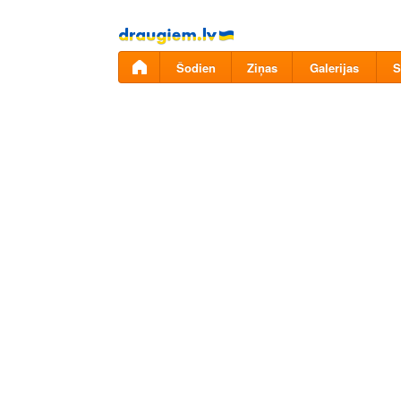
Pāriet
uz
saturu
Šodien
Ziņas
Galerijas
S