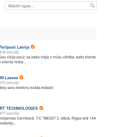
hirlpool Latvija
616
sekotāji
ūsu vīzija pauž, ka katra māja ir mūsu vērtība, katrs klients
 klienta rīcība...
IN Leaves
072
sekotāji
etērp savu telefonu košās krāsās!
RT TECHNOLOGIES
977
sekotāji
trodamies Carnikavā, T/C "MEGO" 2. stāvā, Rīgas ielā 14A
iedāvāju...