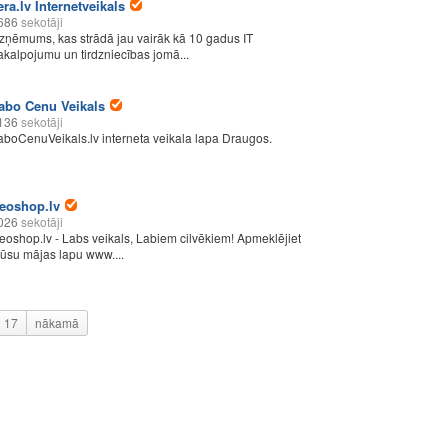
era.lv Internetveikals
686
sekotāji
zņēmums, kas strādā jau vairāk kā 10 gadus IT
akalpojumu un tirdzniecības jomā...
abo Cenu Veikals
136
sekotāji
aboCenuVeikals.lv interneta veikala lapa Draugos.
eoshop.lv
026
sekotāji
eoshop.lv - Labs veikals, Labiem cilvēkiem! Apmeklējiet
ūsu mājas lapu www....
17
nākamā