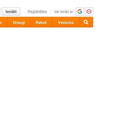
Ienākt
Reģistrēties
Vai ienāc ar
a
Draugi
Raksti
Vēstules