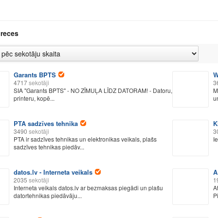
preces
Garants BPTS
W
4717
sekotāji
3
SIA "Garants BPTS" - NO ZĪMUĻA LĪDZ DATORAM! - Datoru,
M
printeru, kopē...
un
PTA sadzīves tehnika
K
3490
sekotāji
3
PTA ir sadzīves tehnikas un elektronikas veikals, plašs
I
sadzīves tehnikas piedāv...
datos.lv - Interneta veikals
A
2035
sekotāji
1
Interneta veikals datos.lv ar bezmaksas piegādi un plašu
A
datortehnikas piedāvāju...
P