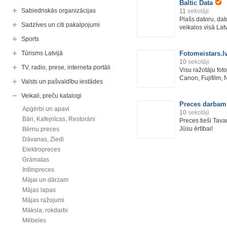
Baltic Data
Sabiedriskās organizācijas
11
sekotāji
Plašs datoru, da
Sadzīves un citi pakalpojumi
veikalos visā Latv
Sports
Tūrisms Latvijā
Fotomeistars.l
10
sekotāji
TV, radio, prese, interneta portāli
Visu ražotāju fot
Canon, Fujifilm, N
Valsts un pašvaldību iestādes
Veikali, preču katalogi
Preces darbam
Apģērbi un apavi
10
sekotāji
Bāri, Kafejnīcas, Restorāni
Preces tieši Tav
Jūsu ērtībai!
Bērnu preces
Dāvanas, Ziedi
Elektropreces
Grāmatas
Intīmpreces
Mājai un dārzam
Mājas lapas
Mājas ražojumi
Māksla, rokdarbi
Mēbeles