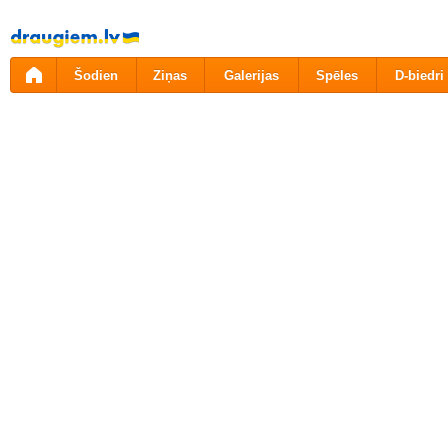
Pāriet
uz
saturu
Šodien
Ziņas
Galerijas
Spēles
D-biedri