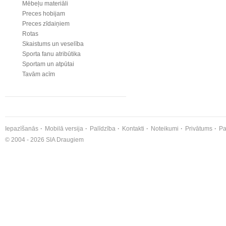
Mēbeļu materiāli
Preces hobijam
Preces zīdaiņiem
Rotas
Skaistums un veselība
Sporta fanu atribūtika
Sportam un atpūtai
Tavām acīm
Iepazīšanās
Mobilā versija
Palīdzība
Kontakti
Noteikumi
Privātums
Pa
© 2004 - 2026 SIA Draugiem