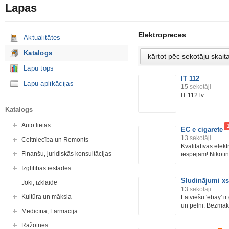
Lapas
Elektropreces
Aktualitātes
Katalogs
Lapu tops
IT 112
Lapu aplikācijas
15
sekotāji
IT 112.lv
Katalogs
Auto lietas
EC e cigarete
13
sekotāji
Celtniecība un Remonts
Kvalitatīvas elek
Finanšu, juridiskās konsultācijas
iespējām! Nikotīn
Izglītības iestādes
Sludinājumi xs
Joki, izklaide
13
sekotāji
Kultūra un māksla
Latviešu 'ebay' i
un pelni. Bezmak
Medicīna, Farmācija
Ražotnes