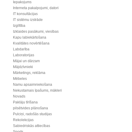
Iepakojums
Interneta pakalpojumi, datori
IT konsultācijas
IT sistēmu izstrāde
Izglītība
Izklaides pasākumi, viesības
Kapu labiekārtošana
Kvalitātes novērtēšana
Labdarība
Laboratorijas
Mājai un dārzam
Mājdzīvnieki
Mārketings, reklāma
Mēbeles
Namu apsaimniekošana
Nekustamais īpašums, mākleri
Novads
Paklāju tīrīšana
pilsētvides plānošana
Pulciņi, radošās studijas
Rekolekcijas
Sabiedriskās attiecības
Sports