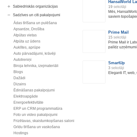
HansaWorld La
Sabiedriskās organizācijas
19
sekotāji
Mēs, HansaWorld 
Sadzīves un citi pakalpojumi
saviem topošajie
Ādas tīrīšana un pulēšana
Apsardze, Drošība
Prime Mail
Atpūtas vietas
15
sekotāji
Atpūta uz ūdens
Prime Mail ir Lat
palīdz uzņēmumi
Auklītes, aprūpe
Auto pārvadājumi, krāvēji
Autotreniņi
SmartUp
Biroja tehnika, izejmateriāli
3
sekotāji
Blogs
Eleganti IT, web,
Dažādi
Dizains
Ēdināšanas pakalpojumi
Elektroapgāde
Energoefektivitāte
ERP un CRM programmatūra
Foto un video pakalpojumi
Frizētavas, skaistumkopšanas saloni
Grīdu tīrīšana un vaskošana
Hostings