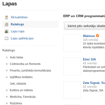
Lapas
ERP un CRM programmatū
Aktualitātes
Katalogs
Lapu tops
Walmoo
Lapu aplikācijas
115
sekotāji
1h laikā ieviešam
klientu lojalitātes.
Katalogs
Auto lietas
Eļmi SIA
41
sekotāji
Celtniecība un Remonts
Pārdodam un uzt
Finanšu, juridiskās konsultācijas
datorprogrammas 
Izglītības iestādes
Zeta Signal, Si
Joki, izklaide
22
sekotāji
Kultūra un māksla
Zeta Signal, SIA
Medicīna, Farmācija
Ražotnes