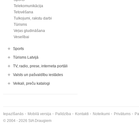
Telekomunikācija
Tetovēšana
Tulkojumi, rakstu darbi
Tūrisms
Veļas gludināšana
Veselībai
Sports
Tūrisms Latvijā
TV, radio, prese, interneta portāli
Valsts un pašvaldību iestādes
Veikali, preču katalogi
Iepazīšanās
Mobilā versija
Palīdzība
Kontakti
Noteikumi
Privātums
Pa
© 2004 - 2026 SIA Draugiem