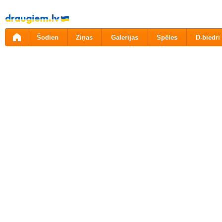
Pāriet
uz
saturu
Šodien
Ziņas
Galerijas
Spēles
D-biedri